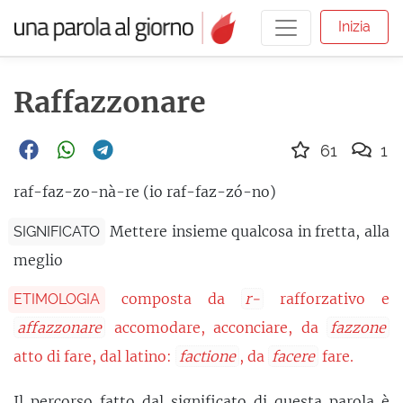
Inizia
Raffazzonare
61
1
raf-faz-zo-nà-re (io raf-faz-zó-no)
Mettere insieme qualcosa in fretta, alla
SIGNIFICATO
meglio
composta da
r-
rafforzativo e
ETIMOLOGIA
affazzonare
accomodare, acconciare, da
fazzone
atto di fare, dal latino:
factione
, da
facere
fare.
Il percorso fatto dal significato di questa parola è