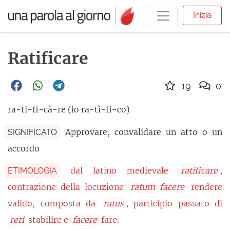
Inizia
Ratificare
19
0
ra-ti-fi-cà-re (io ra-tì-fi-co)
Approvare, convalidare un atto o un
SIGNIFICATO
accordo
dal latino medievale
ratificare
,
ETIMOLOGIA
contrazione della locuzione
ratum facere
rendere
valido, composta da
ratus
, participio passato di
reri
stabilire e
facere
fare.