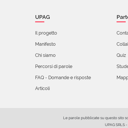
assume un sign
senza tener co
UPAG
Part
modo cognitivo,
rivoli dispersivi
Il progetto
Conta
Manifesto
Coll
Chi siamo
Quiz
Percorsi di parole
Stude
FAQ - Domande e risposte
Mapp
Articoli
Le parole pubblicate su questo sito s
UPAG SRLS - V