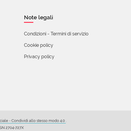
e compiuta
todo assolto in
Note legali
addentrasi in
Condizioni - Termini di servizio
Cookie policy
Privacy policy
ale - Condividi allo stesso modo 4.0
.
ISSN 2704-727X