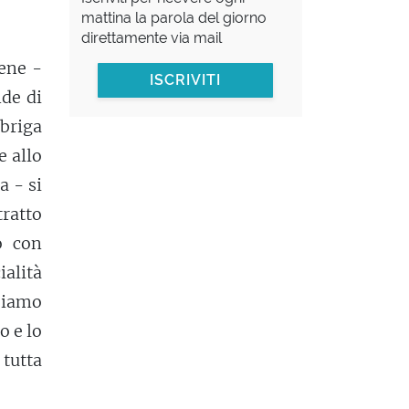
mattina la parola del giorno
direttamente via mail
sene -
ISCRIVITI
nde di
sbriga
e allo
a - si
tratto
o con
ialità
biamo
o e lo
, tutta