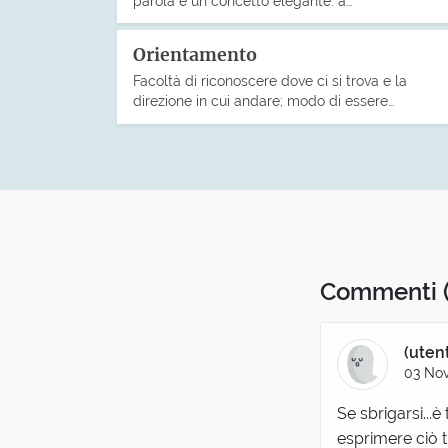
parola è un concetto elegante: a…
Orientamento
Facoltà di riconoscere dove ci si trova e la
direzione in cui andare; modo di essere…
Commenti
(uten
03 No
Se sbrigarsi...
esprimere ciò t