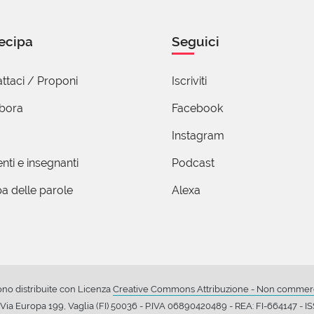
ificato di metodo rude, in quanto può dar l'idea di un'azion
nto dei "se" e dei "ma". Per contro può essere inteso come me
ecipa
Seguici
 finalizzato al raggiungimento dell'obiettivo ricercato senza 
,
ttaci / Proponi
Iscriviti
abora
Facebook
Instagram
nti e insegnanti
Podcast
a delle parole
Alexa
ono distribuite con Licenza
Creative Commons Attribuzione - Non commerci
ia Europa 199, Vaglia (FI) 50036 - P.IVA 06890420489 - REA: FI-664147 - 