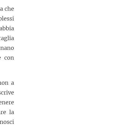
na che
plessi
 abbia
raglia
inano
e con
non a
scrive
enere
re la
onosci