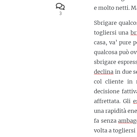
e molto netti. 
3
Sbrigare qualco
togliersi una
br
casa, va’ pure 
qualcosa può ov
sbrigare espress
declina
in due se
col cliente in
decisione fatti
affrettata. Gli
e
una rapidità ene
fa senza
ambag
volta a togliers