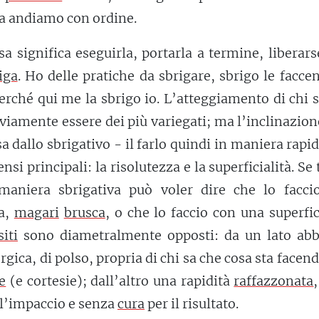
Ma andiamo con ordine.
sa significa eseguirla, portarla a termine, liberar
iga
. Ho delle pratiche da sbrigare, sbrigo le facce
perché qui me la sbrigo io. L’atteggiamento di chi 
viamente essere dei più variegati; ma l’inclinazion
a dallo sbrigativo - il farlo quindi in maniera rapid
nsi principali: la risolutezza e la superficialità. Se 
 maniera sbrigativa può voler dire che lo facci
va,
magari
brusca
, o che lo faccio con una superfic
siti
sono diametralmente opposti: da un lato ab
rgica, di polso, propria di chi sa che cosa sta facend
e
(e cortesie); dall’altro una rapidità
raffazzonata
i l’impaccio e senza
cura
per il risultato.