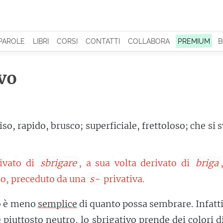
 PAROLE
LIBRI
CORSI
CONTATTI
COLLABORA
PREMIUM
B
vo
so, rapido, brusco; superficiale, frettoloso; che si 
ivato di
sbrigare
, a sua volta derivato di
briga
io, preceduto da una
s-
privativa.
to è meno
semplice
di quanto possa sembrare. Infatti,
è
piuttosto
neutro, lo sbrigativo prende dei colori d