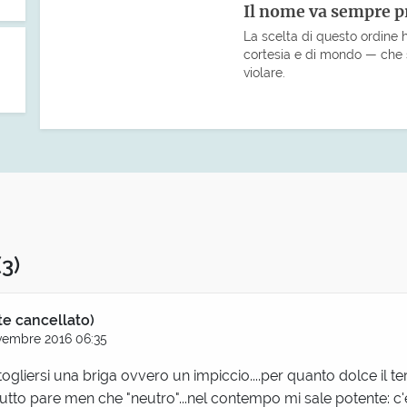
Il nome va sempre 
La scelta di questo ordine ha
cortesia e di mondo — che s
violare.
(3)
te cancellato)
vembre 2016 06:35
è togliersi una briga ovvero un impiccio....per quanto dolce il t
utto pare men che "neutro"...nel contempo mi sale potente: c'è