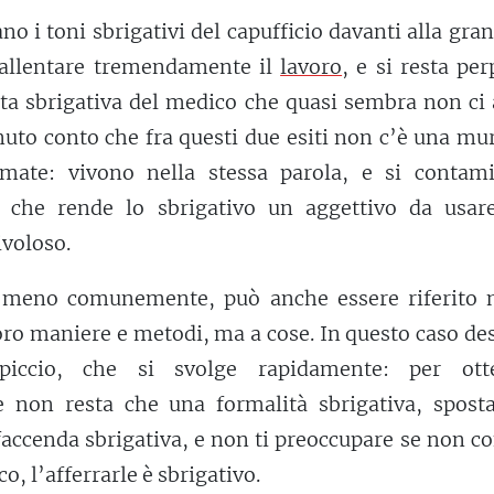
no i toni sbrigativi del capufficio davanti alla gra
rallentare tremendamente il
lavoro
, e si resta per
sita sbrigativa del medico che quasi sembra non ci
enuto conto che fra questi due esiti non c’è una mu
mate: vivono nella stessa parola, e si contam
l che rende lo sbrigativo un aggettivo da usar
ivoloso.
 meno comunemente, può anche essere riferito 
loro maniere e metodi, ma a cose. In questo caso de
piccio, che si svolge rapidamente: per ott
e non resta che una formalità sbrigativa, sposta
faccenda sbrigativa, e non ti preoccupare se non c
co, l’afferrarle è sbrigativo.