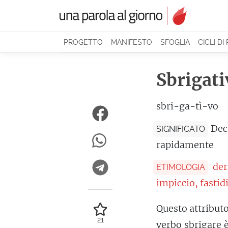
PROGETTO
MANIFESTO
SFOGLIA
CICLI DI
Sbrigati
sbri-ga-tì-vo
Deci
SIGNIFICATO
rapidamente
der
ETIMOLOGIA
impiccio, fastid
Questo attribu
21
verbo sbrigare 