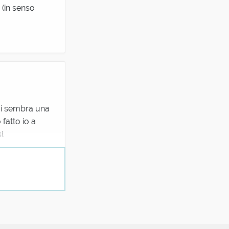
 (in senso
 mi sembra una
fatto io a
i.
acchito