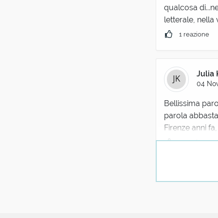
qualcosa di...n
letterale, nella
1 reazione
Julia
04 Nov
Bellissima paro
parola abbastan
Firenze anni fa,
1 reazione
Fagan
25 Lug
Sbrigativo, co