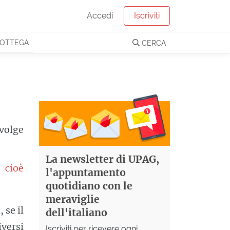
Accedi
Iscriviti
OTTEGA
CERCA
svolge
La newsletter di UPAG,
, cioè
l'appuntamento
quotidiano con le
meraviglie
 se il
dell'italiano
iversi
Iscriviti per ricevere ogni