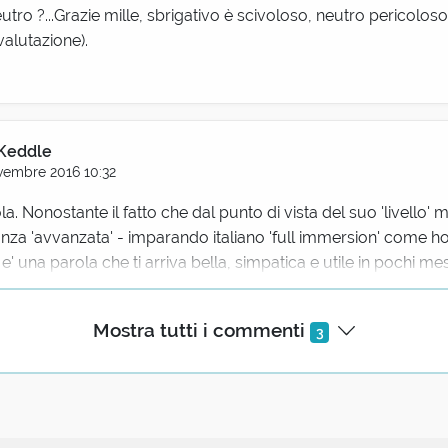
eutro ?...Grazie mille, sbrigativo è scivoloso, neutro pericoloso
 valutazione).
 Keddle
embre 2016 10:32
la. Nonostante il fatto che dal punto di vista del suo 'livello'
za 'avvanzata' - imparando italiano 'full immersion' come ho 
 e' una parola che ti arriva bella, simpatica e utile in pochi mes
Mostra tutti i commenti
3
ello Agostino
lio 2023 16:41
me lemma, mi sembra abbastanza neutro, anche se di primo 