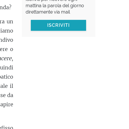
mattina la parola del giorno
enda?
direttamente via mail
ra un
ISCRIVITI
bbiamo
ndivo
ere o
acere
,
uindi
atico
ale il
ose da
capire
fisso