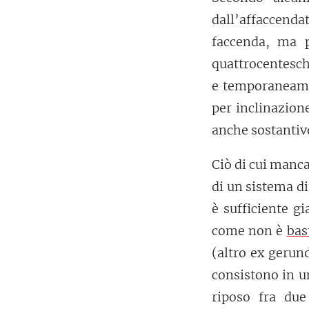
dall’affaccend
faccenda, ma p
quattrocentesch
e temporaneamen
per inclinazion
anche sostantiv
Ciò di cui manca
di un sistema di
è sufficiente g
come non è
bas
(altro ex gerun
consistono in u
riposo fra due