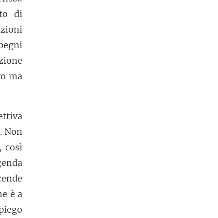
to di
zioni
mpegni
zione
vo ma
ettiva
e. Non
, così
agenda
ccende
he è a
piego