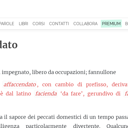
 PAROLE
LIBRI
CORSI
CONTATTI
COLLABORA
PREMIUM
B
dato
 impegnato, libero da occupazioni; fannullone
a
affaccendato
, con cambio di prefisso, deriva
 è dal latino
facienda
‘da fare’, gerundivo di
f
a il sapore dei peccati domestici di un tempo pass
lligenza
particolarmente
divertente
. Qualcu