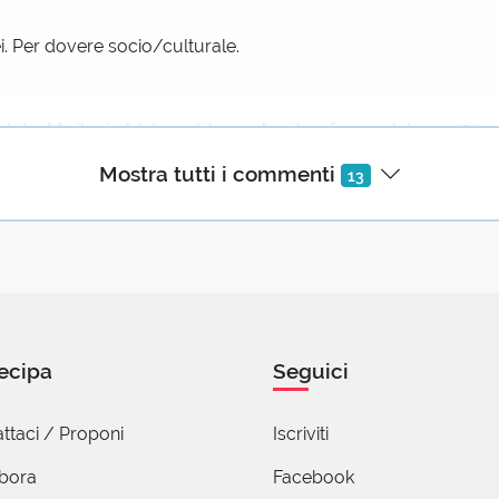
miei. Per dovere socio/culturale.
stato. Ma il mio "datore di lavoro" mi ha sfaccendato per 34 an
aliani* tutti) purché me ne stessi zitto a casa.
Mostra tutti i commenti
13
li al vero e al bell...
(mostra tutto)
uela Martinetti
ennaio 2020 11:14
o somiglia
e il mio!"
ecipa
Seguici
elio
ttaci / Proponi
Iscriviti
9 Gennaio 2020 13:55
abora
Facebook
nt/iamme iamme j@