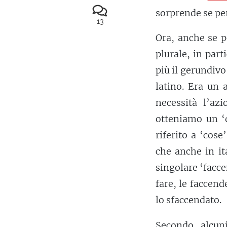
sorprende se pe
13
Ora, anche se p
plurale, in par
più il gerundiv
latino. Era un 
necessità l’az
otteniamo un ‘d
riferito a ‘cose
che anche in ita
singolare ‘facc
fare, le faccend
lo sfaccendato.
Secondo alcun