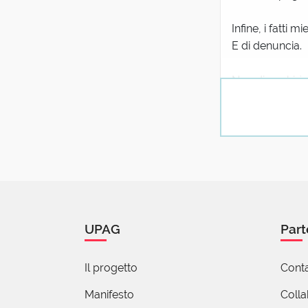
Infine, i fatti 
E di denuncia.
Non dico chi è 
pagato dagli *it
Motivi tangenzia
Man
19 G
"Oimè, quant
al tuo costum
UPAG
Part
V
Il progetto
Conta
1
Manifesto
Coll
Racc~o~'