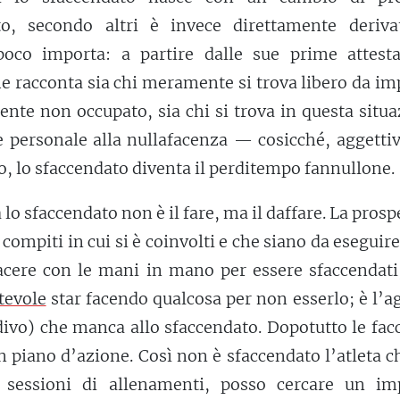
ato, secondo altri è invece direttamente deriva
oco importa: a partire dalle sue prime attesta
e racconta sia chi meramente si trova libero da i
te non occupato, sia chi si trova in questa situa
e personale alla nullafacenza — cosicché, aggetti
o, lo sfaccendato diventa il perditempo fannullone.
 lo sfaccendato non è il fare, ma il daffare. La prosp
 compiti in cui si è coinvolti e che siano da eseguir
iacere con le mani in mano per essere sfaccendati
tevole
star facendo qualcosa per non esserlo; è l’
divo) che manca allo sfaccendato. Dopotutto le fa
n piano d’azione. Così non è sfaccendato l’atleta c
 sessioni di allenamenti, posso cercare un im