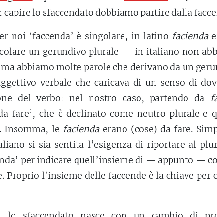
r capire lo sfaccendato dobbiamo partire dalla facc
er noi ‘faccenda’ è singolare, in latino
facienda
e
ticolare un gerundivo plurale — in italiano non a
o ma abbiamo molte parole che derivano da un geru
aggettivo verbale che caricava di un senso di dov
ione del verbo: nel nostro caso, partendo da
f
a fare’, che è declinato come neutro plurale e q
’.
Insomma
, le
facienda
erano (cose) da fare. Simp
liano si sia sentita l’esigenza di riportare al plur
enda’ per indicare quell’insieme di — appunto — c
e. Proprio l’insieme delle faccende è la chiave per 
i lo sfaccendato nasce con un cambio di pre