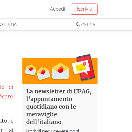
Accedi
Iscriviti
OTTEGA
CERCA
to di
La newsletter di UPAG,
àcere
l'appuntamento
quotidiano con le
meraviglie
ato, e
dell'italiano
no si
Iscriviti per ricevere ogni