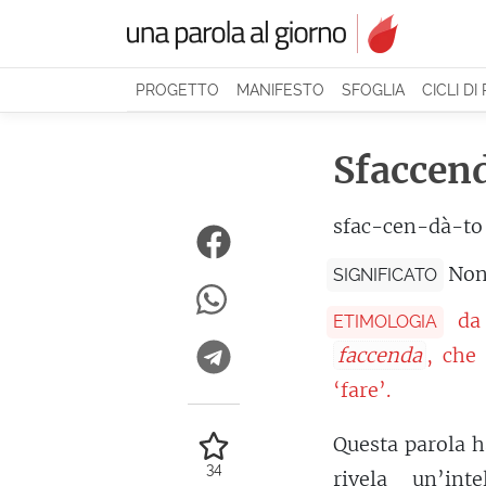
PROGETTO
MANIFESTO
SFOGLIA
CICLI DI
Sfaccen
sfac-cen-dà-to
Non
SIGNIFICATO
d
ETIMOLOGIA
faccenda
, che
‘fare’.
Questa parola h
34
rivela un’
inte