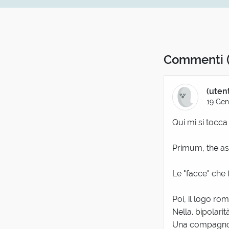
Commenti
(uten
19 Gen
Qui mi si tocca 
Primum, the as
Le "facce" che f
Poi, il logo rom
Nella. bipolarità
Una compagnone