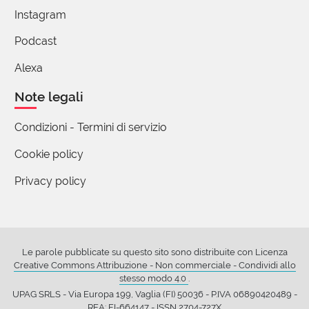
27 Giugno 2023 09:27
Instagram
Le repressioni brutali in Vandea (Vendée-Vengée)
Podcast
una delle (tante) pagine orrende della Rivoluzione
Alexa
1 reazione
Note legali
Alfonso Cornia
28 Giugno 2023 09:33
Condizioni - Termini di servizio
Nulla rispetto agli orrori dell'ancien régime e a
Cookie policy
quelli della reazione termidoriana. E comunque
Privacy policy
senza l'illuminismo e la Rivoluzione francese il
mondo sarebbe ben peggiore.
1 reazione
Le parole pubblicate su questo sito sono distribuite con Licenza
Creative Commons Attribuzione - Non commerciale - Condividi allo
stesso modo 4.0
.
(utente cancellato)
UPAG SRLS - Via Europa 199, Vaglia (FI) 50036 - P.IVA 06890420489 -
27 Giugno 2023 11:32
REA: FI-664147 - ISSN 2704-727X