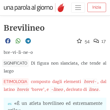
Inizia
Brevilineo
54
17
bre-vi-lì-ne-o
Di figura non slanciata, che tende al
SIGNIFICATO
largo
composto dagli elementi
brevi-
, dal
ETIMOLOGIA
latino
brevis
‘breve’, e
-lineo
, derivato di
linea
.
«È un atleta brevilineo ed estremamente