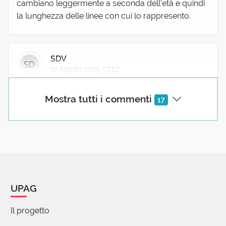
cambiano leggermente a seconda dell'età e quindi
la lunghezza delle linee con cui lo rappresento.
SDV
12 Agosto 2025 07:52
Si capisce perché il brevilineo abbia avuto una vita
Mostra tutti i commenti
17
breve.
Da un lato, brevilineo, vista la sua lunghezza, è
abbastanza inadatto a descrivere qualcosa di
breve, al contrario del longilineo che con la sua
estensione rende subito l’idea.
Dall’altro, dato che la linea è unidimensionale, una
certa lunghezza senza larghezza e altezza («Linea
UPAG
est longitudo quædam sine latitudine et altitudine»,
diceva Varrone secondo Gellio, I, 20, 8), un
Il progetto
brevilineo dovrebbe essere semplicemente uno