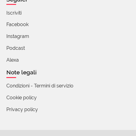
affettuosamente "il brevilineo bolognese".
8 reazioni
Iscriviti
Facebook
Michele Buongiorno
12 Agosto 2025 10:59
Instagram
Fra tutti i commenti letti finora quello del Sig.
Podcast
Cornia è il più pertinente.
Alexa
C'è forse una spiegazione al duplice esito delle
sue misurazioni: l'età determina una riduzione
Note legali
staturale, anche del 7-8%, tutta a carico del
tronco; chi da giovane era normolineo al limite
Condizioni - Termini di servizio
della definizione può ritrovarsi, più in là negli
Cookie policy
anni, traslocato nell'altra categoria...
E sì, brevilineo non è certo un termine offensivo
Privacy policy
(sul buon Lucio era tuttavia applicato a
sproposito perché di lui si voleva sottolineare
la bassa statura).