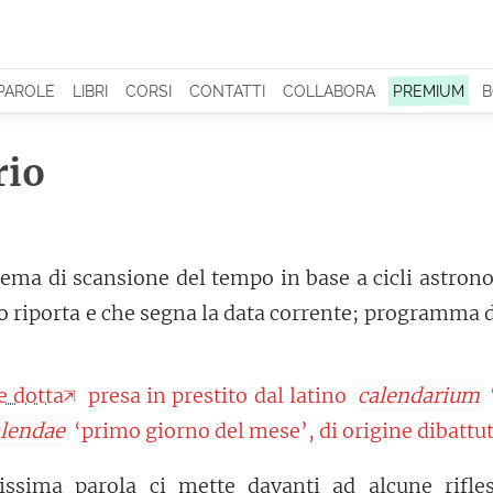
 PAROLE
LIBRI
CORSI
CONTATTI
COLLABORA
PREMIUM
B
rio
tema di scansione del tempo in base a cicli astron
o riporta e che segna la data corrente; programma 
e dotta
presa in prestito dal latino
calendarium
alendae
‘primo giorno del mese’, di origine dibattut
issima parola ci mette davanti ad alcune rifles