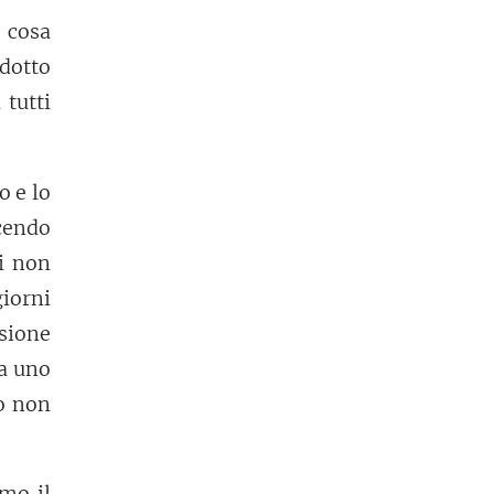
 cosa
dotto
 tutti
o e lo
cendo
ni non
iorni
sione
ra uno
o non
amo il