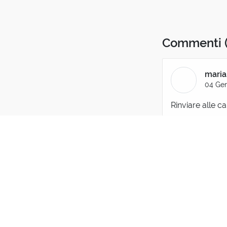
Commenti
maria
04 Gen
Rinviare alle 
Gui
04 
dal fatto che
rimanda il tu
2 reazioni
s