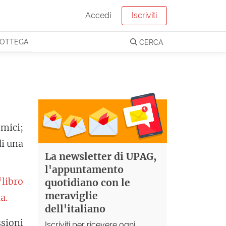
Accedi
Iscriviti
OTTEGA
CERCA
omici;
di una
La newsletter di UPAG,
l'appuntamento
‘libro
quotidiano con le
meraviglie
a.
dell'italiano
sioni
Iscriviti per ricevere ogni