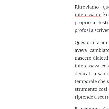
Ritroviamo qu
interessante
è c
proprio in test
profusi
a scriver
Questo ci fa ann
aveva cambiat
nascere dialett
interessava cos
dedicati a sant
temporale che si
strumento così 
riprende a scorr
E
insomma
, è 