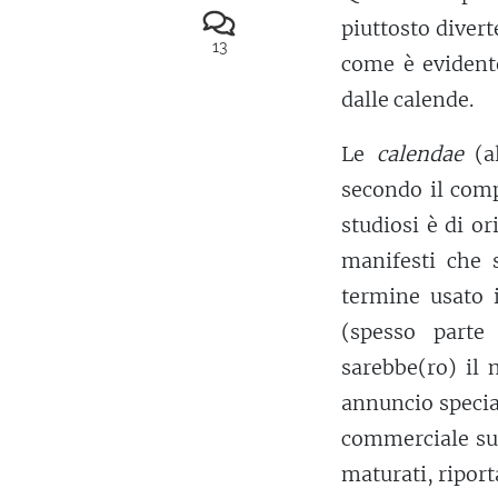
piuttosto diver
13
come è evident
dalle calende.
Le
calendae
(al
secondo il com
studiosi è di o
manifesti che 
termine usato i
(spesso part
sarebbe(ro) il
annuncio specia
commerciale su 
maturati, riport