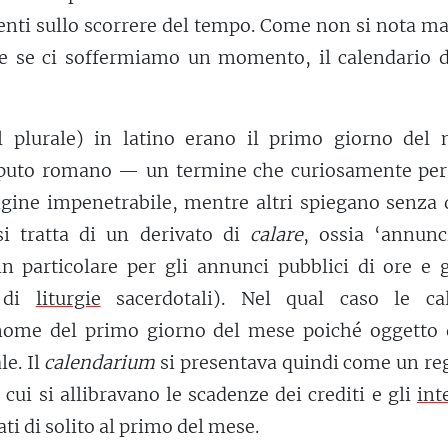
tenti sullo scorrere del tempo. Come non si nota m
e se ci soffermiamo un momento, il calendario d
 plurale) in latino erano il primo giorno del 
puto romano — un termine che curiosamente per 
rigine impenetrabile, mentre altri spiegano senza
si tratta di un derivato di
calare
, ossia ‘annunc
n particolare per gli annunci pubblici di ore e g
e di
liturgie
sacerdotali). Nel qual caso le ca
 nome del primo giorno del mese poiché oggetto 
le. Il
calendarium
si presentava quindi come un re
cui si allibravano le scadenze dei crediti e gli
int
ati di solito al primo del mese.