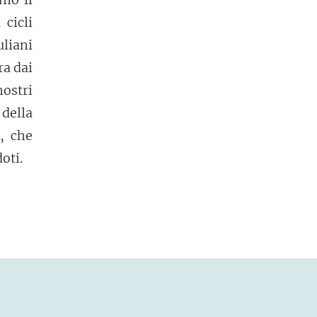
cicli
uliani
ra dai
nostri
 della
, che
oti.