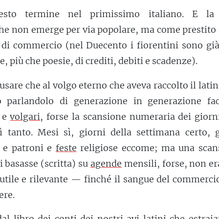
esto termine nel primissimo italiano. E la
he non emerge per via popolare, ma come prestito 
i di commercio (nel Duecento i fiorentini sono già
e, più che poesie, di crediti, debiti e scadenze).
usare che al volgo eterno che aveva raccolto il latin
o parlandolo di generazione in generazione fa
i e
volgari
, forse la scansione numeraria dei gior
ì tanto. Mesi sì, giorni della settimana certo, g
i e patroni e
feste
religiose eccome; ma una scan
 basasse (scritta) su
agende
mensili, forse, non e
utile e rilevante — finché il sangue del commerci
ere.
dal libro dei conti dei nostri avi latini che estrai