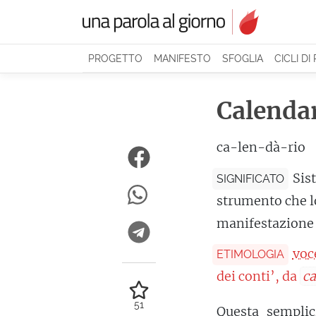
PROGETTO
MANIFESTO
SFOGLIA
CICLI DI
Calenda
ca-len-dà-rio
Sis
SIGNIFICATO
strumento che l
manifestazione
voc
ETIMOLOGIA
dei conti’, da
c
51
Questa semplic