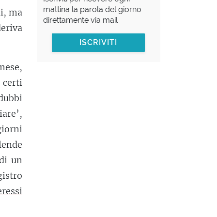
mattina la parola del giorno
ai, ma
direttamente via mail
eriva
ISCRIVITI
mese,
certi
 dubbi
iare’,
iorni
lende
di un
gistro
eressi