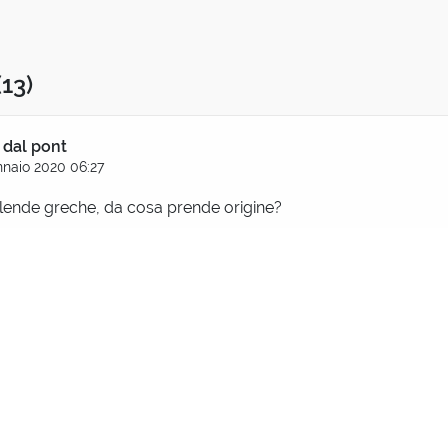
(13)
 dal pont
naio 2020 06:27
calende greche, da cosa prende origine?
do Dotti
Gennaio 2020 08:07
 il termine "calendae" esiste solo in latino ed era ignoto ai greci
tto a una data inesistente
abina tutone