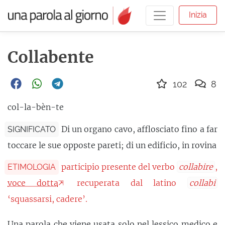
Inizia
Collabente
102
8
col-la-bèn-te
Di un organo cavo, afflosciato fino a far
SIGNIFICATO
toccare le sue opposte pareti; di un edificio, in rovina
participio presente del verbo
collabire
,
ETIMOLOGIA
voce dotta
recuperata dal latino
collabi
‘squassarsi, cadere’.
Una parola che viene usata solo nel lessico
medico
e