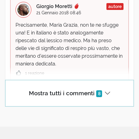
Giorgio Moretti
autore
21 Gennaio 2018 08:46
Precisamente, Maria Grazia, non te ne sfugge
una! E in italiano è stato analogamente
ripescato dal lessico medico. Ma ha preso
delle vie di significato di respiro più vasto, che
meritano d'essere osservate prossimamente in
maniera dedicata.
1 reazione
Maria Grazia Mosconi
Mostra tutti i commenti
8
21 Gennaio 2018 09:23
Collassare! Nei suoi vari significati
metaforici! Sono al cellulare non posso
scrivere tanto! Buona domenica alla
nostra comunità