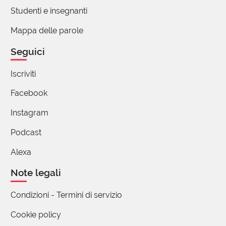
riparo. Uno può non non sentire mai un medico
Studenti e insegnanti
che parla, ma col catasto ci fanno i conti tutti,
prima o poi.
Mappa delle parole
E comunque, se le parole devono essere
Seguici
sempre immediatamente recepite, non se ne
imparano mai di nuove, no?
Iscriviti
Facebook
(utente cancellato)
21 Gennaio 2018 18:20
Instagram
evito di ribattere quando non devo
Podcast
aggiungere altro ma forse è bene
Alexa
precisare che per "immediatamente
recepite" intendo che dai componenti della
Note legali
parola o per assonanza, si può tentare di
dedurne il significato.
Condizioni - Termini di servizio
per curiosità ho cercato in rete (non
Cookie policy
essendo a casa per consultare i miei