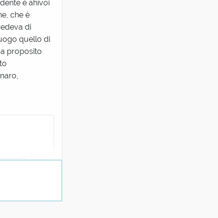
udente è ahivoi
ne, che è
redeva di
luogo quello di
i a proposito
ito
naro,
e ovvero