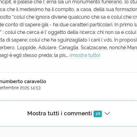
incipit, è palese che l' erna sia un monumento funerario, lo st
nifica che il medesimo ha il compito, a casa, della sua formazio
osito "colui che ignora diviene qualcuno che sa e colui che c
de conto di sapere già - ha due caratteri particolari. In primo 
" : colui che cerca è l' oggetto della ricerca; chi non sa e colu
tta di sapere; colui che ha sguinzagliato i cani ( vds. In propos
erbero, Loppide, Adulare, Canaglia, Scalzacane, nonché Man
ag) è egli stesso preda; la pis...
(mostra tutto)
numberto caravello
Settembre 2025 14:53
lla citazione potrebbero illuminare il volgo con parole propri
da loro stessi in osteria?
Mostra tutti i commenti
28
anuela Martinetti