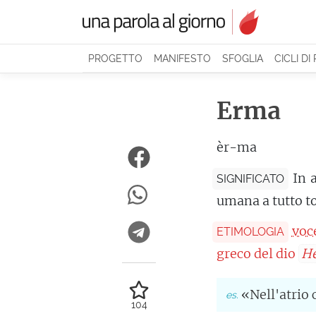
PROGETTO
MANIFESTO
SFOGLIA
CICLI DI
Erma
èr-ma
In 
SIGNIFICATO
umana a tutto t
voc
ETIMOLOGIA
greco del dio
H
«Nell'atrio 
104