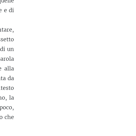
uelle
 e di
tare,
setto
 di un
arola
 alla
ata da
ntesto
no, la
poco,
o che