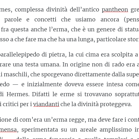
mes, complessa divinità dell’antico
pantheon
gre
e parole e concetti che usiamo ancora (pen
e fra questa anche l’erma, che è un genere di stat
so a che fare ma che ha una lunga, particolare stor
rallelepipedo di pietra, la cui cima era scolpita a
urare una testa umana. In origine non di rado era
li maschili, che sporgevano direttamente dalla supe
ipedo — e inizialmente doveva essere intesa com
di Hermes. Difatti le erme si trovavano soprattut
 critici per i
viandanti
che la divinità proteggeva.
zione di com’era un’erma regge, ma deve fare i con
mensa
, sperimentata su un areale amplissimo i