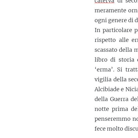
caterva
di seco
meramente ornam
ogni genere di d
In particolare 
rispetto alle 
scassato della 
libro di storia
‘erma’. Si trat
vigilia della s
Alcibiade e Nici
della Guerra de
notte prima del
penseremmo no
fece molto discu