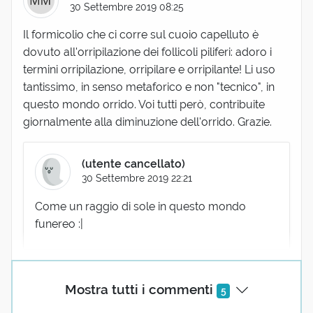
30 Settembre 2019 08:25
Il formicolio che ci corre sul cuoio capelluto è
dovuto all'orripilazione dei follicoli piliferi: adoro i
termini orripilazione, orripilare e orripilante! Li uso
tantissimo, in senso metaforico e non "tecnico", in
questo mondo orrido. Voi tutti però, contribuite
giornalmente alla diminuzione dell'orrido. Grazie.
(utente cancellato)
30 Settembre 2019 22:21
Come un raggio di sole in questo mondo
funereo :|
Mostra tutti i commenti
5
MARCELLO CAPRICCIOLI
30 Settembre 2019 11:07