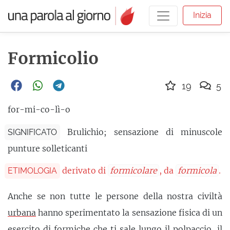
Inizia
Formicolio
19
5
for-mi-co-lì-o
Brulichio; sensazione di minuscole
SIGNIFICATO
punture solleticanti
derivato di
formicolare
, da
formicola
.
ETIMOLOGIA
Anche se non tutte le persone della nostra civiltà
urbana
hanno sperimentato la sensazione fisica di un
esercito di formiche che ti sale lungo il polpaccio, il