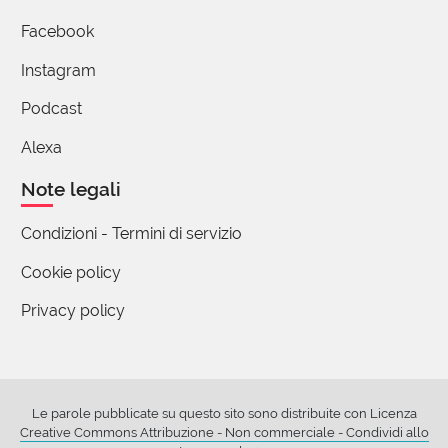
Facebook
Ivan Carelli
26 Aprile 2016 11:28
Instagram
Per "frusto" poteva starci bene anche il significato:
Podcast
forma incompleta o parziale, riferito ad una
Alexa
malattia. Si usa in gergo medico per indicare
appunto quelle forme che non hanno la
Note legali
sintomatologia completa che le caraterizza.
Condizioni - Termini di servizio
1 reazione
Cookie policy
Privacy policy
Alfredo Liverani
02 Maggio 2016 16:09
Nel caso di una frusta consunta per essere stata
usata molto, si può parlare di: "una frusta frusta"?
Le parole pubblicate su questo sito sono distribuite con Licenza
2 reazioni
Creative Commons Attribuzione - Non commerciale - Condividi allo