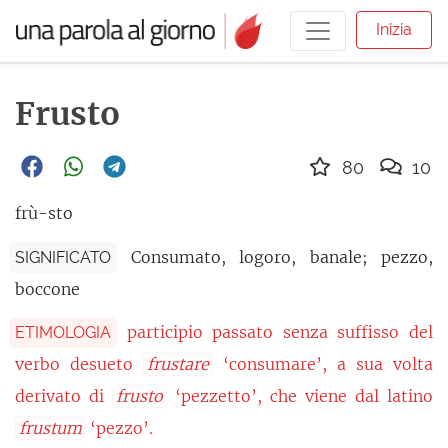
Inizia
Frusto
80
10
frù-sto
Consumato, logoro, banale; pezzo,
SIGNIFICATO
boccone
participio passato senza suffisso del
ETIMOLOGIA
verbo desueto
frustare
‘consumare’, a sua volta
derivato di
frusto
‘pezzetto’, che viene dal latino
frustum
‘pezzo’.