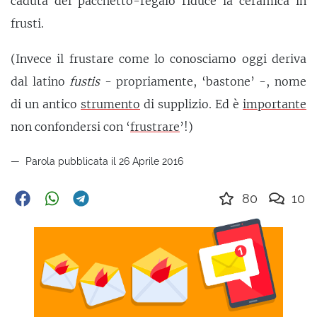
caduta del pacchetto-regalo riduce la ceramica in
frusti.
(Invece il frustare come lo conosciamo oggi deriva
dal latino
fustis
- propriamente, ‘bastone’ -, nome
di un antico
strumento
di supplizio. Ed è
importante
non confondersi con ‘
frustrare
’!)
Parola pubblicata il 26 Aprile 2016
80
10