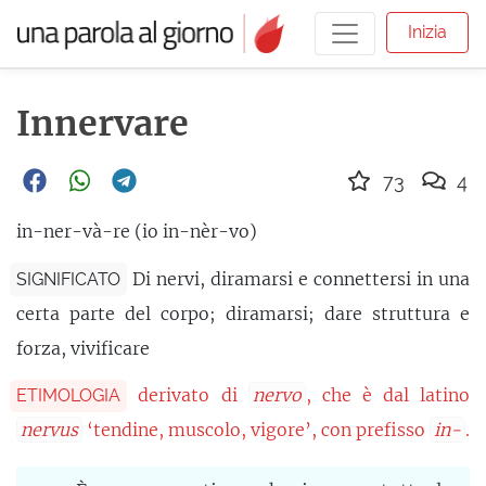
Inizia
Innervare
73
4
in-ner-và-re (io in-nèr-vo)
Di nervi, diramarsi e connettersi in una
SIGNIFICATO
certa parte del corpo; diramarsi; dare struttura e
forza, vivificare
derivato di
nervo
, che è dal latino
ETIMOLOGIA
nervus
‘tendine, muscolo, vigore’, con prefisso
in-
.