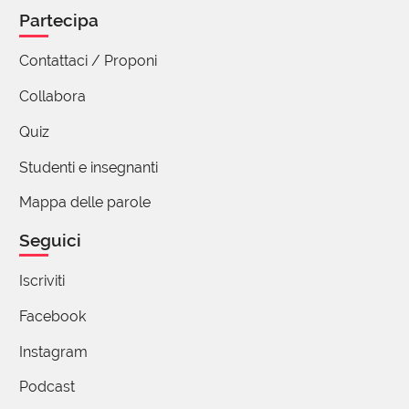
Partecipa
Ulizio Domenica
03 Aprile 2024 13:27
Contattaci / Proponi
Ieri sera, su RAI 1, in un.programma di quiz, una tra
Collabora
le parole delle quali bisognava "indovinare" il
significato, era proprio "equoreo".
Quiz
Non era poi così familiare... per tutti....
Studenti e insegnanti
Anche se, intuitivamente, ci si poteva arrivare...
Mappa delle parole
Seguici
Iscriviti
Facebook
Instagram
Podcast