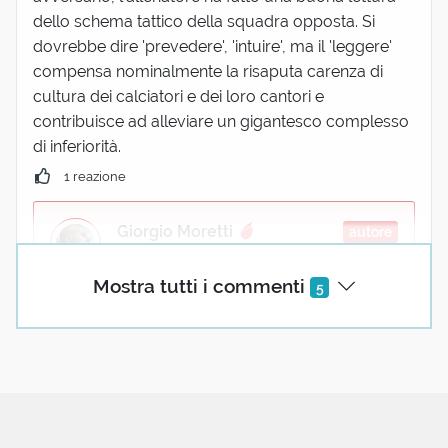
dello schema tattico della squadra opposta. Si
dovrebbe dire 'prevedere', 'intuire', ma il 'leggere'
compensa nominalmente la risaputa carenza di
cultura dei calciatori e dei loro cantori e
contribuisce ad alleviare un gigantesco complesso
di inferiorità.
1 reazione
Giorgio Moretti
autore
30 Maggio 2017 09:30
Mostra tutti i commenti
5
Ahahaha!
Dovremo allestire il corsivo 'La frusta di Luigi'.
1 reazione
Afra Avanzi
30 Maggio 2017 11:51