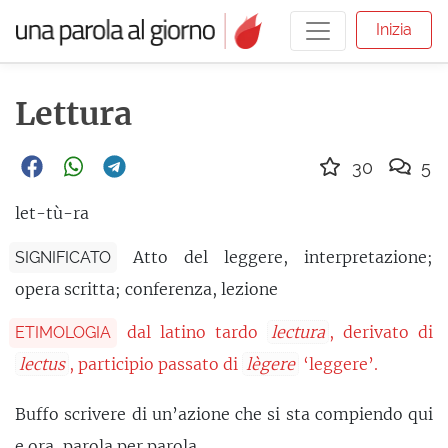
Inizia
Lettura
30
5
let-tù-ra
Atto del leggere, interpretazione;
SIGNIFICATO
opera scritta; conferenza, lezione
dal latino tardo
lectura
, derivato di
ETIMOLOGIA
lectus
, participio passato di
lègere
‘leggere’.
Buffo scrivere di un’azione che si sta compiendo qui
e ora, parola per parola.