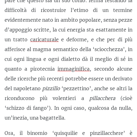
pare che questo sia un suo conio: ferma restando la
difficoltà di ricostruire l’etimo di un termine
evidentemente nato in ambito popolare, senza pezze
d’appoggio scritte, la cui energia sta esattamente in
un tratto
caricaturale
e deforme, e che per di più
afferisce al magma semantico della ‘sciocchezza’, in
cui ogni lingua e ogni dialetto dà il meglio di sé in
quanto a pirotecnia
immaginifica
, secondo alcune
delle ricerche più recenti potrebbe essere un derivato
del napoletano
pizzillo
‘pezzettino’, anche se altri la
riconducono più volentieri a
pillacchera
(cioè
‘schizzo di fango’). In ogni caso, qualcosa da nulla,
un’inezia, una bagattella.
Ora, il binomio ‘quisquilie e pinzillacchere’ è