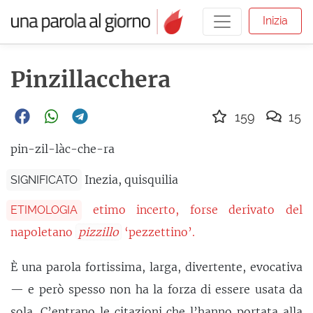
Inizia
Pinzillacchera
159
15
pin-zil-làc-che-ra
Inezia, quisquilia
SIGNIFICATO
etimo incerto, forse derivato del
ETIMOLOGIA
napoletano
pizzillo
‘pezzettino’.
È una parola fortissima, larga, divertente, evocativa
— e però spesso non ha la forza di essere usata da
sola. C’entrano le citazioni che l’hanno portata alla