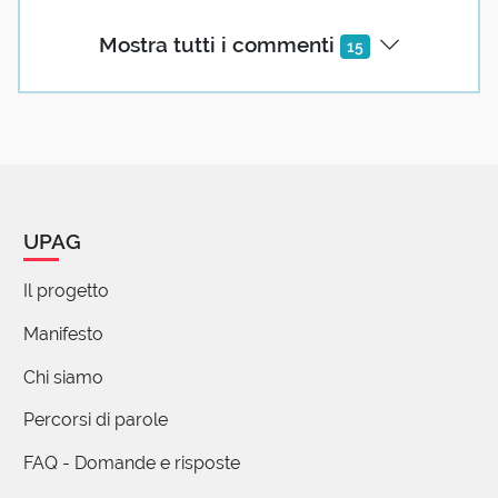
1 reazione
Mostra tutti i commenti
15
Gisella Grisi
08 Luglio 2021 22:38
Concordo con Lei sulla connotazione di
grande simpatia di cui é dotato il colorito
termine pinzillacchere.
Incuriosita anche dall'etimologia di uno dei suoi
UPAG
sinonimi, ho trovato che il termine "bagatella" (o
il francese bagatelle) è usato anche in musica
Il progetto
per indicare un breve componimento,
solitamente per pianoforte, ma anche nella
Manifesto
musica da camera.
Chi siamo
Fra le bagatelle più note vi sono quelle
composte da Ludwig van Beethoven fra cui
Percorsi di parole
Opus 33, Opus 119, Opus 126 e la nota Per
FAQ - Domande e risposte
Elisa......
E, concedendomi una piccola digressione