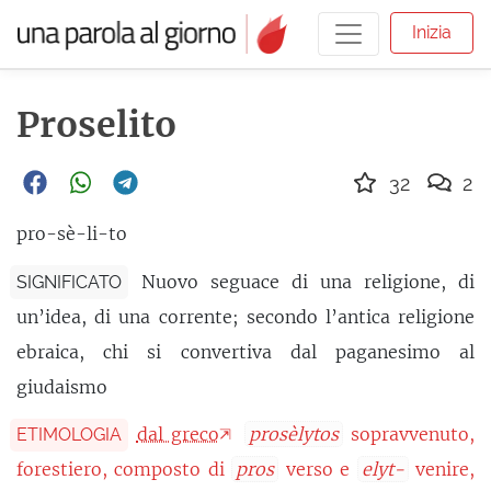
Inizia
Proselito
32
2
pro-sè-li-to
Nuovo seguace di una religione, di
SIGNIFICATO
un’idea, di una corrente; secondo l’antica religione
ebraica, chi si convertiva dal paganesimo al
giudaismo
dal greco
prosèlytos
sopravvenuto,
ETIMOLOGIA
forestiero, composto di
pros
verso e
elyt-
venire,