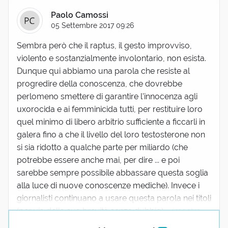
Paolo Camossi
05 Settembre 2017 09:26
Sembra però che il raptus, il gesto improvviso,
violento e sostanzialmente involontario, non esista.
Dunque qui abbiamo una parola che resiste al
progredire della conoscenza, che dovrebbe
perlomeno smettere di garantire l'innocenza agli
uxorocida e ai femminicida tutti, per restituire loro
quel minimo di libero arbitrio sufficiente a ficcarli in
galera fino a che il livello del loro testosterone non
si sia ridotto a qualche parte per miliardo (che
potrebbe essere anche mai, per dire ... e poi
sarebbe sempre possibile abbassare questa soglia
alla luce di nuove conoscenze mediche). Invece i
giornalisti continuano a usare questa parola nei titoli
(per via della sua brevità senza dubbio) ...
(mostra
tutto)