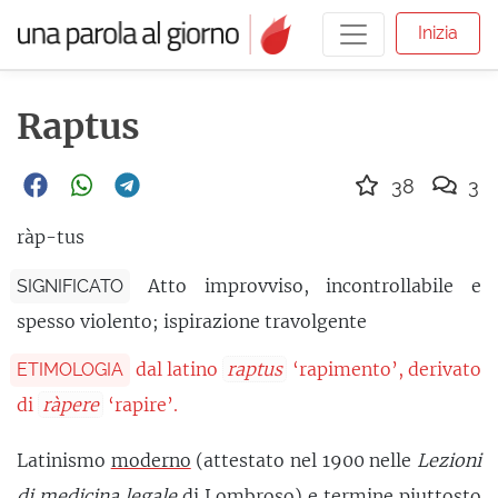
Inizia
Raptus
38
3
ràp-tus
Atto improvviso, incontrollabile e
SIGNIFICATO
spesso violento; ispirazione travolgente
dal latino
raptus
‘rapimento’, derivato
ETIMOLOGIA
di
ràpere
‘rapire’.
Latinismo
moderno
(attestato nel 1900 nelle
Lezioni
di medicina legale
di Lombroso) e termine
piuttosto