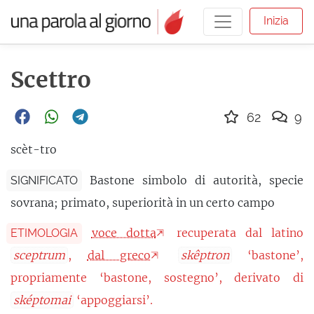
Inizia
Scettro
62
9
scèt-tro
Bastone simbolo di autorità, specie
SIGNIFICATO
sovrana; primato, superiorità in un certo campo
voce dotta
recuperata dal latino
ETIMOLOGIA
sceptrum
,
dal greco
skêptron
‘bastone’,
propriamente ‘bastone, sostegno’, derivato di
sképtomai
‘appoggiarsi’.