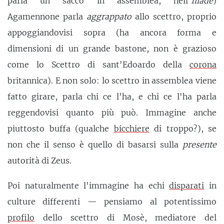
parla un sacco in assemblea, nell'
Iliade
)
Agamennone parla
aggrappato
allo scettro, proprio
appoggiandovisi sopra (ha ancora forma e
dimensioni di un grande bastone, non è grazioso
come lo Scettro di sant'Edoardo della
corona
britannica). E non solo: lo scettro in assemblea viene
fatto girare, parla chi ce l'ha, e chi ce l'ha parla
reggendovisi quanto più può. Immagine anche
piuttosto buffa (qualche
bicchiere
di troppo?), se
non che il senso è quello di basarsi sulla
presente
autorità di Zeus.
Poi naturalmente l'immagine ha echi
disparati
in
culture differenti — pensiamo al potentissimo
profilo
dello scettro di Mosè, mediatore del