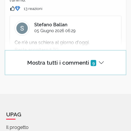
13 reazioni
Stefano Ballan
05 Giugno 2026 06:29
Ce n'è una schiera al giorno d'oggi.
Basta ascoltare il TG.
5 reazioni
Mostra tutti i commenti
9
toni carli
05 Giugno 2026 13:51
per togierli di mezzo, basta non ascoltare
la tv.
2 reazioni
UPAG
Il progetto