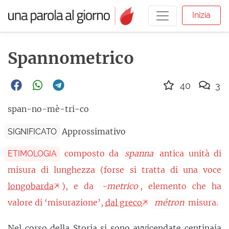
Inizia
Spannometrico
40
3
span-no-mè-tri-co
Approssimativo
SIGNIFICATO
composto da
spanna
antica unità di
ETIMOLOGIA
misura di lunghezza (forse si tratta di una voce
longobarda
), e da
-metrico
, elemento che ha
valore di ‘misurazione’,
dal greco
métron
misura.
Nel corso della Storia si sono avvicendate centinaia