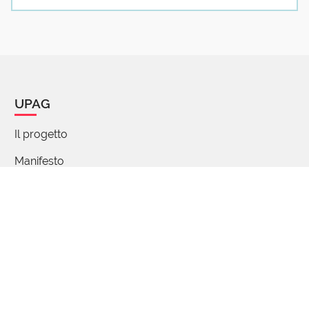
UPAG
Il progetto
Manifesto
Chi siamo
Percorsi di parole
FAQ - Domande e risposte
Articoli
Partecipa