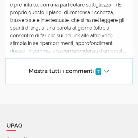
e pre-intuito, con una particolare sottigliezza :-) È
proprio questo il piano, di immensa ricchezza,
trasversale e intertestuale, che si ha nel leggere gli
spunti di lingua: una parola al giorno (oltre a
consentire di far clic sui bei link alle altre voci)
stimola in sé ripercorrimenti, approfondimenti,
ripassi... insomma, una corrispondenza d'amorosi ...
(mostra tutto)
1 reazione
Mostra tutti i commenti
7
Maria Grazia Mosconi
07 Aprile 2018 07:02
Ottima la illustrazione della parola in tutte le sue
sfumature e grazie per questa. Solo un piccolo
UPAG
appunto: nell'esempio della siepe di gelsomino di
cui subodoriamo la presenza forse il verbo di oggi