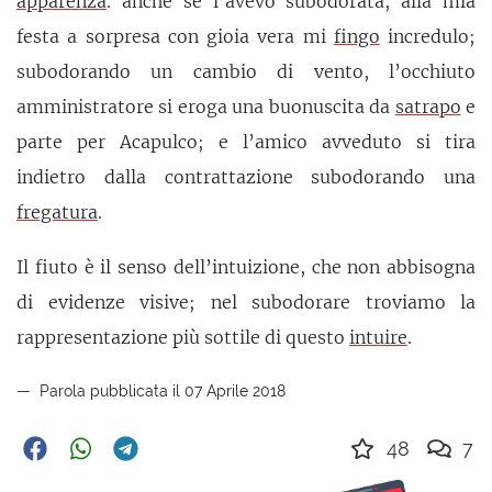
apparenza
. anche se l’avevo subodorata, alla mia
festa a sorpresa con gioia vera mi
fingo
incredulo;
subodorando un cambio di vento, l’occhiuto
amministratore si eroga una buonuscita da
satrapo
e
parte per Acapulco; e l’amico avveduto si tira
indietro dalla contrattazione subodorando una
fregatura
.
Il fiuto è il senso dell’intuizione, che non abbisogna
di evidenze visive; nel subodorare troviamo la
rappresentazione più sottile di questo
intuire
.
Parola pubblicata il 07 Aprile 2018
48
7