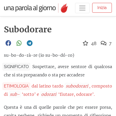
Inizia
Subodorare
48
7
su-bo-do-rà-re (io su-bo-dó-ro)
Sospettare, avere sentore di qualcosa
SIGNIFICATO
che si sta preparando o sta per accadere
dal latino tardo
subodorari
, composto
ETIMOLOGIA
di
sub-
‘sotto’ e
odorari
‘fiutare, odorare’.
Questa è una di quelle parole che per essere presa,
capita perbene, richiede un momento di riflessione.