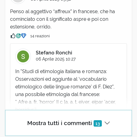
Penso al aggettivo “affreux” in francese, che ha
cominciato con il significato aspre e poi con
estensione, orrido.
14 reazioni
Stefano Ronchi
06 Aprile 2025 10:27
In "Studi di etimologia italiana e romanza:
Osservazioni ed aggiunte al 'vocabulario
etimologico delle lingue romanze' di F. Diez",
una possibile etimologia dal francese:
" Afre a. fr. 'horror' II c [a. a. t. eiver, eipar 'acer,
horridus'].
Con questo le voci: afrezza 'sapore aspro'; —
Mostra tutti i commenti
13
afrore; 'odore di carbone o di acido carbonico';
agg. afroso (fr. af- freux) o afroroso che ha