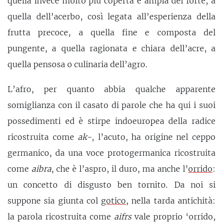
quella invece molto più coperta e ampia del forte, a
quella dell’acerbo, così legata all’esperienza della
frutta precoce, a quella fine e composta del
pungente, a quella ragionata e chiara dell’acre, a
quella pensosa o culinaria dell’agro.
L’afro, per quanto abbia qualche apparente
somiglianza con il casato di parole che ha qui i suoi
possedimenti ed è stirpe indoeuropea della radice
ricostruita come
ak-
, l’acuto, ha origine nel ceppo
germanico, da una voce protogermanica ricostruita
come
aibra
, che è l’aspro, il duro, ma anche l’
orrido
:
un concetto di disgusto ben tornito. Da noi si
suppone sia giunta col
gotico
, nella tarda antichità:
la parola ricostruita come
aifrs
vale proprio ‘orrido,