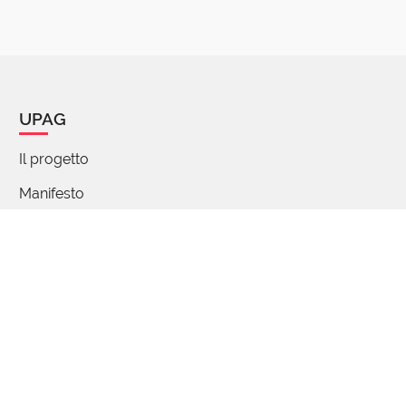
afrore;'; affricogno 'acerbo, agro' donde
fricogna 'specie d'uva'; — frignolo 'lo stesso
che fricogna’.
(mostra tutto)
1 reazione
UPAG
Il progetto
Pino
Manifesto
06 Aprile 2025 07:11
Chi siamo
E lo stile afro ?
Percorsi di parole
1 reazione
FAQ - Domande e risposte
grundeltop@hotmail.it
Articoli
06 Aprile 2025 07:27
Partecipa
Credo che quello derivi invece da "Africa"