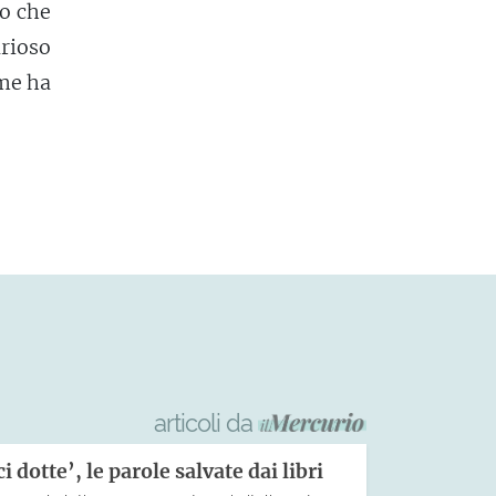
do che
arioso
ome ha
articoli da
 dotte’, le parole salvate dai libri