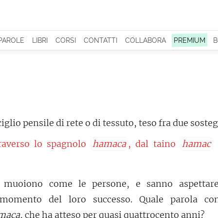
 PAROLE
LIBRI
CORSI
CONTATTI
COLLABORA
PREMIUM
B
iglio pensile di rete o di tessuto, teso fra due soste
raverso lo spagnolo
hamaca
, dal taino
hamac
‘
 muoiono come le persone, e sanno aspettar
momento del loro successo. Quale parola co
maca
, che ha
atteso
per quasi quattrocento anni?