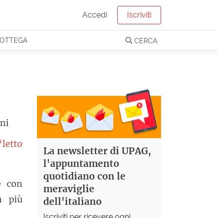
Accedi
Iscriviti
OTTEGA
CERCA
gni
letto
La newsletter di UPAG,
l'appuntamento
quotidiano con le
e con
meraviglie
n più
dell'italiano
Iscriviti per ricevere ogni