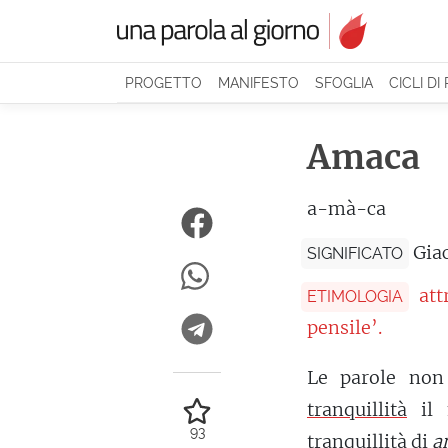
PROGETTO
MANIFESTO
SFOGLIA
CICLI DI
Amaca
a-mà-ca
Giac
SIGNIFICATO
att
ETIMOLOGIA
pensile’.
Le parole non
tranquillità
il 
93
tranquillità di
a