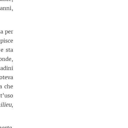
anni,
ua per
pisce
e sta
ponde,
adini
poteva
a che
st’uso
ilieu
,
orte
,