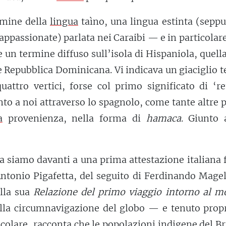
mine della
lingua
taìno, una lingua estinta (sepp
 appassionate) parlata nei Caraibi — e in particolar
 un termine diffuso sull’isola di Hispaniola, quell
 e Repubblica Dominicana. Vi indicava un giaciglio 
uattro vertici, forse col primo significato di ‘r
nto a noi attraverso lo spagnolo, come tante altre 
a
provenienza, nella forma di
hamaca
. Giunto 
a siamo davanti a una prima attestazione italiana 
ntonio Pigafetta, del seguito di Ferdinando Magel
ella sua
Relazione del primo viaggio intorno al 
lla circumnavigazione del globo — e tenuto propr
icolare,
racconta
che le popolazioni
indigene
del Br