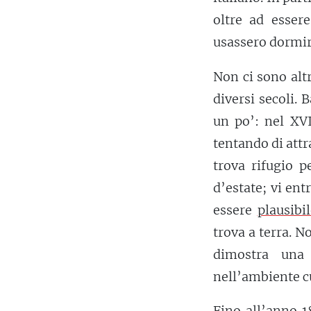
oltre ad esser
usassero dormire
Non ci sono alt
diversi secoli.
un po’: nel XVI
tentando di att
trova rifugio 
d’estate; vi ent
essere
plausibil
trova a terra. N
dimostra una 
nell’ambiente c
Fino all’anno 