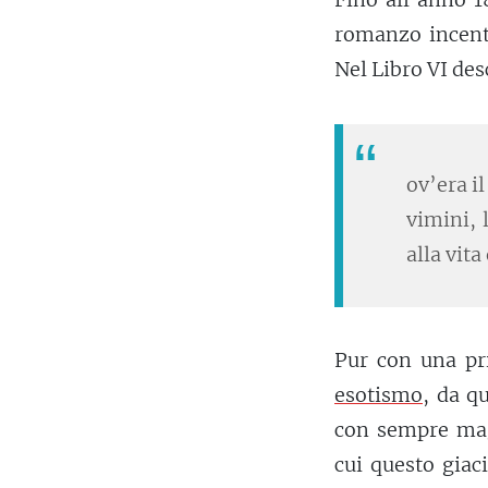
romanzo incent
Nel Libro VI de
ov’era i
vimini, 
alla vita
Pur con una pr
esotismo
, da q
con sempre ma
cui questo giaci