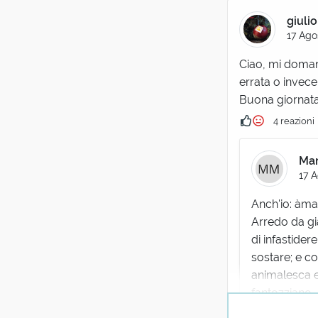
giulio
17 Ago
Ciao, mi doman
errata o invec
Buona giornata 
4 reazioni
Man
17 
Anch'io: àma
Arredo da gia
di infastider
sostare; e c
animalesca e
fantozziano.
8 re