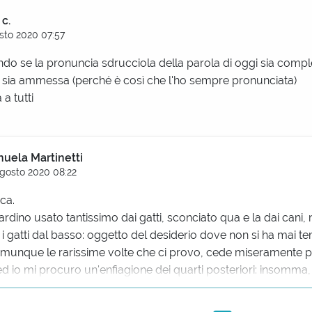
 c.
sto 2020 07:57
do se la pronuncia sdrucciola della parola di oggi sia comp
e sia ammessa (perché è così che l'ho sempre pronunciata)
a tutti
uela Martinetti
Agosto 2020 08:22
ca.
rdino usato tantissimo dai gatti, sconciato qua e la dai cani, 
e i gatti dal basso: oggetto del desiderio dove non si ha mai t
omunque le rarissime volte che ci provo, cede miseramente p
d io mi procuro un'enfiagione dei quarti posteriori: insomma
azioni