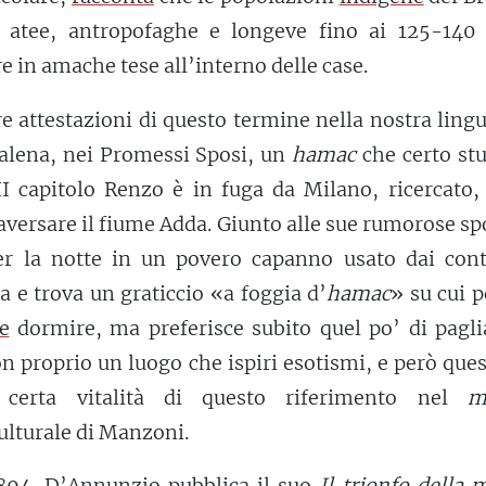
e atee, antropofaghe e longeve fino ai 125-140 
 in amache tese all’interno delle case.
re attestazioni di questo termine nella nostra ling
 Balena, nei Promessi Sposi, un
hamac
che certo stu
I capitolo Renzo è in fuga da Milano, ricercato, 
raversare il fiume Adda. Giunto alle sue rumorose s
per la notte in un povero capanno usato dai cont
ra e trova un graticcio «a foggia d’
hamac
» su cui 
e
dormire, ma preferisce subito quel po’ di pagli
on proprio un luogo che ispiri esotismi, e però que
certa vitalità di questo riferimento nel
m
ulturale di Manzoni.
1894. D’Annunzio pubblica il suo
Il
trionfo
della m