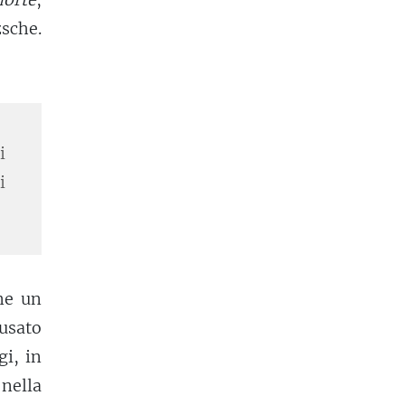
zsche.
i
i
me un
usato
gi, in
 nella