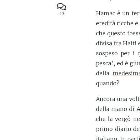
Hamac è un ter
43
eredità ricche e
che questo fosse
divisa fra Haiti
sospeso per i q
pesca’, ed è giu
della
medesim
quando?
Ancora una volt
della mano di A
che la vergò n
primo diario de
italiano. In part