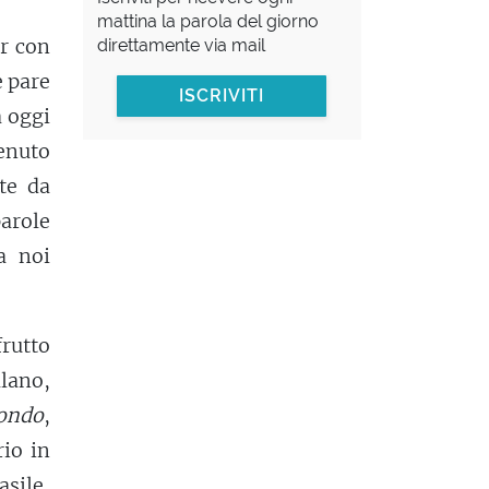
mattina la parola del giorno
ur con
direttamente via mail
e pare
ISCRIVITI
a oggi
tenuto
ete da
parole
a noi
frutto
lano,
mondo
,
io in
asile,