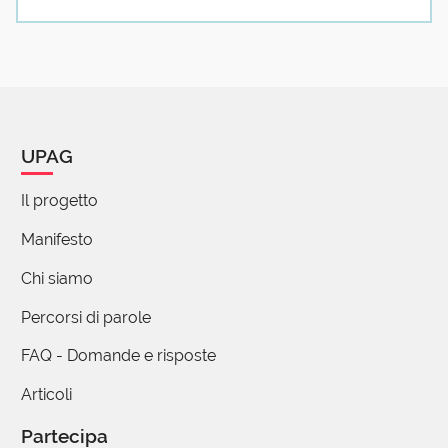
fondamento-legittimo-di-ogni-morale-simone-
weil/
Maria Grazia Mosconi
14 Marzo 2017 09:44
UPAG
errata corrige: terza riga 'ad tendere' senza
punto interrogativo.
Il progetto
Manifesto
Chi siamo
(utente cancellato)
14 Marzo 2017 14:21
Percorsi di parole
Si dice di notizia di fonte certa e non sempre
FAQ - Domande e risposte
attendibile.
Articoli
Partecipa