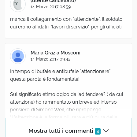
(utente cancellato)
14 Marzo 2017 08:59
manca il collegamento con "attendente", il soldato
cui erano affidati i "lavori di servizio" per gli ufficiali
Maria Grazia Mosconi
14 Marzo 2017 09:42
In tempo di bufale e antibufale "attenzionare"
questa parola è fondamentale!
Sul significato etimologico da 'ad tendere? ( da cui
attenzione) ho rammentato un breve ed intenso
pensiero di Simone Weil, che ripropongo:
“L’attenzione è la forma più rara e più pura della
generosità”.
Mostra tutti i commenti
4
http://www.darsipace.it/2011/02/24/il-