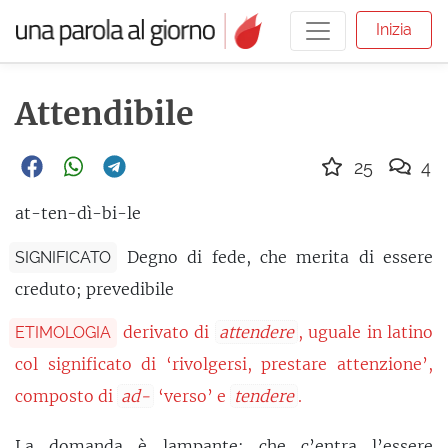
Inizia
Attendibile
25
4
at-ten-dì-bi-le
Degno di fede, che merita di essere
SIGNIFICATO
creduto; prevedibile
derivato di
attendere
, uguale in latino
ETIMOLOGIA
col significato di ‘rivolgersi, prestare attenzione’,
composto di
ad-
‘verso’ e
tendere
.
La
domanda
è lampante: che c’entra l’essere