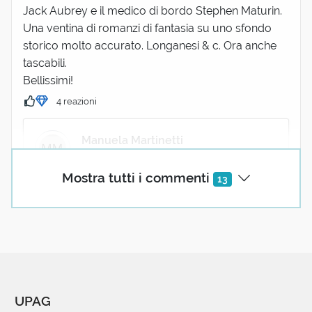
Jack Aubrey e il medico di bordo Stephen Maturin.
Una ventina di romanzi di fantasia su uno sfondo
storico molto accurato. Longanesi & c. Ora anche
tascabili.
Bellissimi!
4 reazioni
Manuela Martinetti
04 Ottobre 2020 09:44
Mostra tutti i commenti
13
L'ultimA a metà! Uffa, non si rilegge mai
abbastanza!
Pubblicata anch'essa, però: "L'ultimo viaggio di
Jack Aubrey".
Manuela Martinetti
04 Ottobre 2020 09:44
UPAG