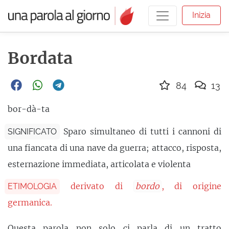
Inizia
Bordata
84
13
bor-dà-ta
Sparo simultaneo di tutti i cannoni di
SIGNIFICATO
una fiancata di una nave da guerra; attacco, risposta,
esternazione immediata, articolata e violenta
derivato di
bordo
, di origine
ETIMOLOGIA
germanica.
Questa parola non solo ci parla di un tratto