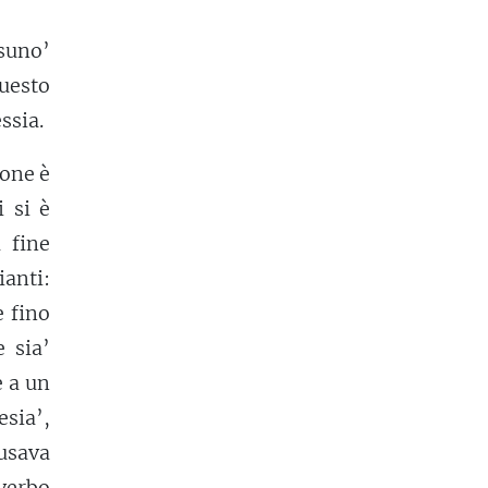
ssuno’
uesto
ssia.
ione è
 si è
a fine
ianti:
e fino
e sia’
e a un
esia’,
 usava
verbo