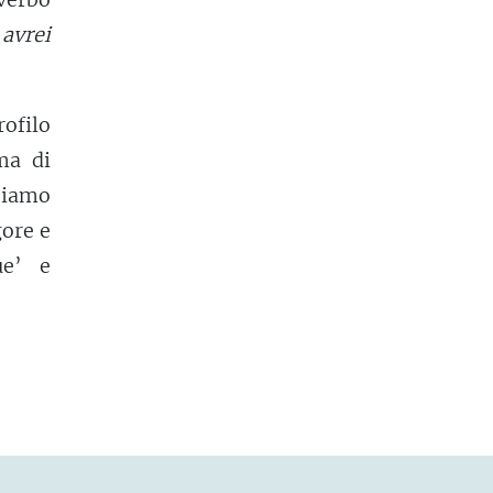
avrei
ofilo
ma di
siamo
gore e
ue’ e