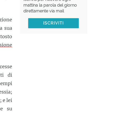
mattina la parola del giorno
direttamente via mail
azione
ISCRIVITI
a sua
tosto
sione
resse
ti di
sempi
ssia;
 e lei
re su