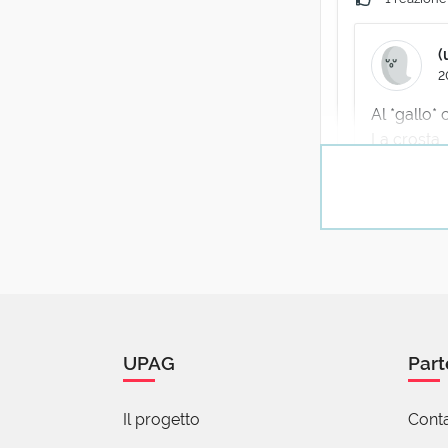
(
2
Al *gallo* 
La crosta, a
3 reazi
anton
20 Apr
E però un rifer
UPAG
Part
insomma...
1 reazione
Il progetto
Conta