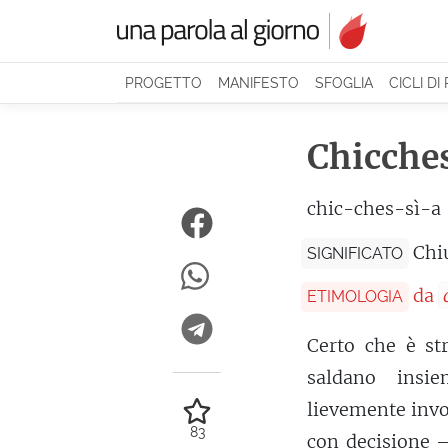
PROGETTO
MANIFESTO
SFOGLIA
CICLI DI
Chicche
chic-ches-sì-a
Chi
SIGNIFICATO
da
ETIMOLOGIA
Certo che è st
saldano insi
lievemente invo
83
con decisione —