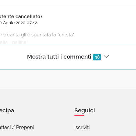
utente cancellato)
0 Aprile 2020 07:42
che canta gli è spuntata la *cresta*.
lla... gallina!
oni
Mostra tutti i commenti
38
io cera
ile 2020 08:10
imento a Totò e al suo "Chicche e sia" ci sarebbe stato bene. U
ecipa
Seguici
ttaci / Proponi
Iscriviti