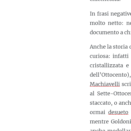
In frasi negativ
molto netto: n
documento a chi
Anche la storia
curiosa: infatt
cristallizzata 
dell’Ottocento)
Machiavelli
scri
al Sette-Ottoce
staccato, o anch
ormai
desueto
mentre Goldoni 
anche modellar