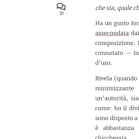
che sia
,
quale ch
38
Ha un gusto for
assecondata
dai
composizione. 
connotato — in
d’uso.
Rivela (quando 
minimizzante 
un’autorità, si
come: ho il div
sono disposto a 
è abbastanza 
chicchessia.