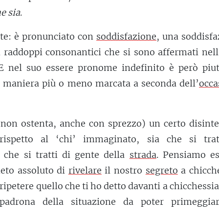
e sia
.
te: è pronunciato con
soddisfazione
, una soddisf
 raddoppi consonantici che si sono affermati nell
E nel suo essere pronome indefinito è però piut
 maniera più o meno marcata a seconda dell’
occa
non ostenta, anche con sprezzo) un certo disinte
rispetto al ‘chi’ immaginato, sia che si trat
a che si tratti di gente della
strada
. Pensiamo e
ieto assoluto di
rivelare
il nostro
segreto
a chicche
ripetere quello che ti ho detto davanti a chicchessia;
padrona della situazione da poter primeggia