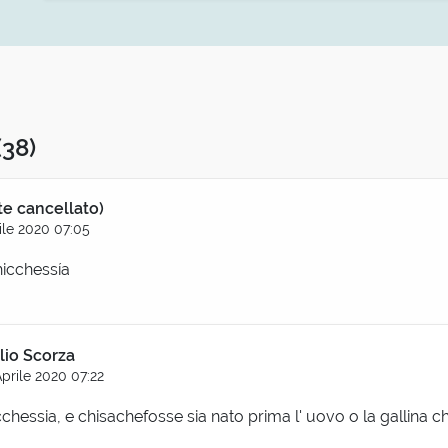
(38)
te cancellato)
ile 2020 07:05
hicchessía
ilio Scorza
prile 2020 07:22
cchessia, e chisachefosse sia nato prima l' uovo o la gallina ch