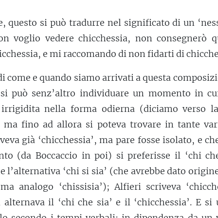
e, questo si può tradurre nel significato di un ‘ne
on voglio vedere chicchessia, non consegnerò q
cchessia, e mi raccomando di non fidarti di chicche
 di come e quando siamo arrivati a questa composiz
i si può senz’altro individuare un momento in cui
e irrigidita nella forma odierna (diciamo verso l
, ma fino ad allora si poteva trovare in tante var
veva già ‘chicchessia’, ma pare fosse isolato, e ch
nto (da Boccaccio in poi) si preferisse il ‘chi ch
e l’alternativa ‘chi si sia’ (che avrebbe dato origin
ma analogo ‘chissisia’); Alfieri scriveva ‘chicch
alternava il ‘chi che sia’ e il ‘chicchessia’. E si
lo secondo i tempi verbali: in dipendenza da un 