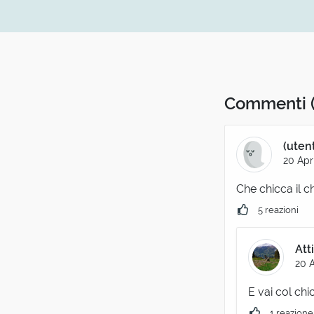
Commenti
(uten
20 Apr
Che chicca il c
5 reazioni
Att
20 A
E vai col chi
1 reazione