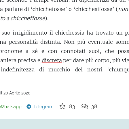
a parlare di ‘chicchefosse’ o ‘chicchesifosse’ (
non 
to a chiccheffosse
).
suo irrigidimento il chicchessia ha trovato un pr
 una personalità distinta. Non più eventuale som
ronome a sé e con connotati suoi, che pos
aniera precisa e
discreta
per dare più corpo, più vi
l’indefinitezza di mucchio dei nostri ‘chiunq
il 20 Aprile 2020
83
38
Whatsapp
Telegram