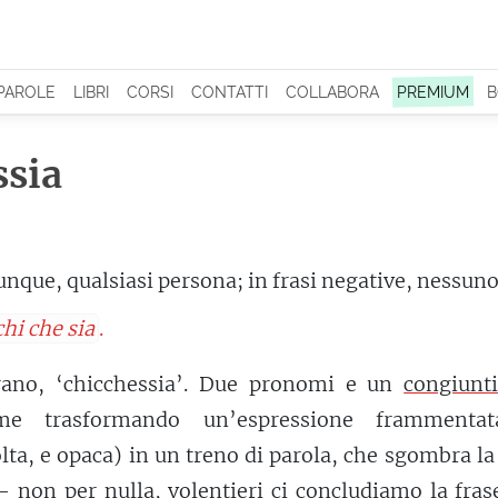
 PAROLE
LIBRI
CORSI
CONTATTI
COLLABORA
PREMIUM
B
ssia
unque, qualsiasi persona; in frasi negative, nessun
chi che sia
.
rano, ‘chicchessia’. Due pronomi e un
congiunt
eme trasformando un’espressione frammenta
lta, e opaca) in un treno di parola, che sgombra la
 non per nulla, volentieri ci concludiamo la fras