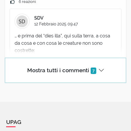
6 reazioni
SDV
12 Febbraio 2025 09:47
… e prima del “dies illa”, qui sulla terra, a cosa
da cosa e con cosa le creature non sono
costrette:
«Quid non mortalia pectora COGIS, / auri
Mostra tutti i commenti
7
sacra fames!»
(Verg. Æn. III, 56)
A cosa non spingi i cuori mortali, o esecrabile
fame dell'oro!
«…belloque ad bellum COGERE.»
(T. Liv. Ab urb. cond. X, 11, 11)
UPAG
…e con la guerra costringere alla guerra, (in
barba a qualunque ius cogens).