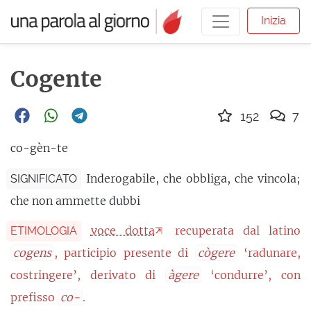
Inizia
Cogente
152
7
co-gèn-te
Inderogabile, che obbliga, che vincola;
SIGNIFICATO
che non ammette dubbi
voce dotta
recuperata dal latino
ETIMOLOGIA
cogens
, participio presente di
cògere
‘radunare,
costringere’, derivato di
àgere
‘condurre’, con
prefisso
co-
.