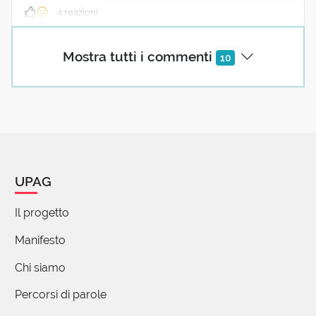
4 reazioni
Mostra tutti i commenti
10
(utente cancellato)
12 Dicembre 2020 07:55
Non c'è nessuna attinenza tra cucciolo e cuccia?
2 reazioni
Raffaele Di Vaio
UPAG
12 Dicembre 2020 12:22
Il progetto
In effetti potrebbe sembrare piu' verosimile che
cucciolo derivi da cuccia e non il viceversa: il
Manifesto
cucciolo e' quello che resta nella cuccia, il
Chi siamo
giaciglio del cane. Forse a sua volta nome
derivato dal verbo 'giacersi' francese: che poi
Percorsi di parole
al cane si intima di stare "a cuccia" anche