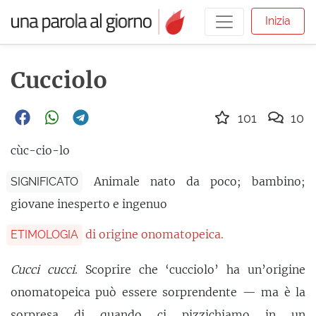
Inizia
Cucciolo
101
10
cùc-cio-lo
Animale nato da poco; bambino;
SIGNIFICATO
giovane inesperto e ingenuo
di origine onomatopeica.
ETIMOLOGIA
Cucci cucci
. Scoprire che ‘cucciolo’ ha un’origine
onomatopeica può essere sorprendente — ma è la
sorpresa di quando ci pizzichiamo in un