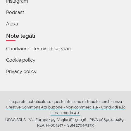
Instagram
giorno")
Podcast
4 reazioni
Alexa
Afra Avanzi
Note legali
12 Dicembre 2020 10:52
Condizioni - Termini di servizio
Come non ricordare, Monica, anche la 'cuccia'
siciliana, dolce o salata? anche quella può
Cookie policy
essere poesia.
Privacy policy
1 reazione
nella urciullo
12 Dicembre 2020 14:56
Le parole pubblicate su questo sito sono distribuite con Licenza
Afra, mi dispiace ma il termine che dici tu
Creative Commons Attribuzione - Non commerciale - Condividi allo
stesso modo 4.0
.
non è cuccia, ma CUCCI`A( accento sulla i)
UPAG SRLS - Via Europa 199, Vaglia (FI) 50036 - P.IVA 06890420489 -
tanti chicchi (in siciliano co`ccia) di grano
REA: FI-664147 - ISSN 2704-727X
cotti e guarda caso proprio oggi la cucci'a