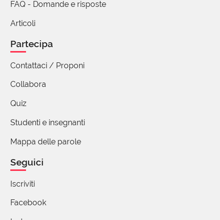
lontano dal luogo fisico, ma quasi tutti i cani
FAQ - Domande e risposte
intendono la richiesta di restare seduto e
Articoli
quieto, senza esibire aggressivita', inerme - che
pure e' implicito nel cucciolo. Riferito ad un
Partecipa
uomo, accucciato sottolinea l'essere raccolto,
piu' che disteso, come nascosto e tutt'altro che
Contattaci / Proponi
rilassato, anzi pronto allo scatto. Ma non
Collabora
conosco la pagina francese omologa a UPAG
per le verifiche del caso :-D
Quiz
3 reazioni
Studenti e insegnanti
Mappa delle parole
Seguici
Monica Pernechele
12 Dicembre 2020 09:36
Iscriviti
Come non ricordare la vergine cuccia de le Grazie
Facebook
alunna che il piede del villano servo con l'eburneo
dente segnò di lieve nota (Giuseppe Parini "Il