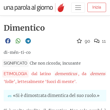
Inizia
Dimentico
90
11
di-mén-ti-co
Che non ricorda; incurante
SIGNIFICATO
dal latino
dementicus
, da
demens
ETIMOLOGIA
‘folle’, letteralmente ‘fuori di mente’.
«Si è dimostrata dimentica del suo ruolo.»