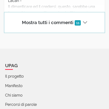
Lacan -
Il dimenticare ed il credersi, questo, sarebbe una
forma di inganno nell' assunto che "l' io non è
padrone in casa propria".
Mostra tutti i commenti
11
"Remigando" contro "Ogni soldato porta nello zaino,
il bastone da maresciallo" -Napoleone -
🌬️🕯️🙏☕
3 reazioni
Fileti Salvatore
24 Ottobre 2025 09:51
UPAG
"L'io non è padrone in casa propria" è una frase
Il progetto
che merita approfondimento.
Grazie Claudio!🌤️
Manifesto
2 reazioni
Chi siamo
Percorsi di parole
Tonnicchi Claudio