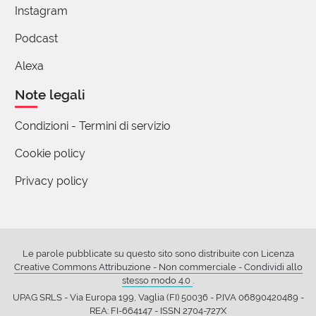
5 reazioni
Instagram
Podcast
Andrea Becucci
Alexa
24 Ottobre 2025 08:39
Note legali
Io nel dimentico ci vedo anche una volontà, magari
nemmeno troppo cosciente, di dimenticare.
Condizioni - Termini di servizio
Se sono dimentico di una certa cosa passata, un
Cookie policy
po' è anche perché non amo ricordarla.
Privacy policy
7 reazioni
ROMANA BACCHIANI
24 Ottobre 2025 08:53
Le parole pubblicate su questo sito sono distribuite con Licenza
Caro Andrea, mi pare che stia virando verso la
Creative Commons Attribuzione - Non commerciale - Condividi allo
psicanalisi. O no?
stesso modo 4.0
.
UPAG SRLS - Via Europa 199, Vaglia (FI) 50036 - P.IVA 06890420489 -
Saluti
REA: FI-664147 - ISSN 2704-727X