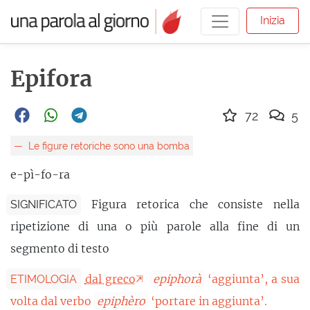
Inizia
Epifora
72
5
Le figure retoriche sono una bomba
e-pì-fo-ra
Figura retorica che consiste nella
SIGNIFICATO
ripetizione di una o più parole alla fine di un
segmento di testo
dal greco
epiphorà
‘aggiunta’, a sua
ETIMOLOGIA
volta dal verbo
epiphèro
‘portare in aggiunta’.