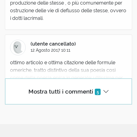
produzione delle stesse , o più comunemente per
ostruzione delle vie di deflusso delle stesse, ovvero
i dotti lacrimali.
(utente cancellato)
12 Agosto 2017 10:11
ottimo articolo e ottima citazione delle formule
omeriche, tratto distintivo della sua poesia così
come della poesia epica in generale: utilissime per
l'aedo, bardo o menestrello che fosse, le formule
Mostra tutti i commenti
5
aiutavano a ricordare a memoria lunghe storie e a
imprimere negli uditori luoghi e personaggi. Tra le
più belle formule omeriche ricordo Eos
Rododaktylos, "Aurora dalle Dita di Rosa"
(utente cancellato)