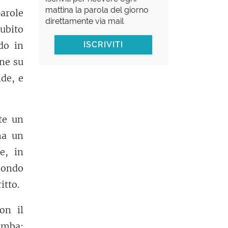
mattina la parola del giorno
parole
direttamente via mail
ubito
do in
ISCRIVITI
one su
ide, e
te un
ma un
e, in
mondo
itto.
on il
omba: