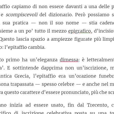
taffio capiamo di non essere davanti a una delle 
e e
scompiscevoli
del dizionario. Però possiamo s
a sua pratica — non il suo nome — stia caden
sieme a un po’ tutto il mezzo
epigrafico
, d’incisi
. Questo lascia spazio a ampiezze figurate più limp
o: l’epitaffio cambia.
cato primo ha un’eleganza
dimessa
: è letteralmen
a’. E sottintende dapprima non un’iscrizione, 
antica Grecia, l’epitaffio era un’orazione funebr
rsona trapassata — spesso celebre — e anche nel 
 questo carattere d’essere pronunciato, più che scr
iano inizia ad essere usato, fin dal Trecento, c
cifico di iscrizione
celebrativa
posta su una t