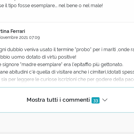
se il tipo fosse esemplare... nel bene o nel male!
i
tina Ferrari
Novembre 2021 07:09
ni dubbio veniva usato il termine "probo" per i mariti ,onde r
bbio uomo dotato di virtù positive!
 signore "madre esemplare" era l'epitaffio più gettonato.
rane abitudini c'è quella di visitare anche i cimiteri,(dotati spes
 sia per leggere le curiose iscrizioni che per godere della pace
ste peregrinazioni mi è capitato anche di finire davanti ad u
Mostra tutti i commenti
33
nome : FELICE PASQUA!
.non è uno scherzo.
ioni