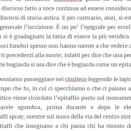
 discorso fatto a voce continua ad essere considera
discorsi di storia antica. E per contrario, anzi, si e
 generale l’iscrizione. È un po’ l’epigrafe per ecce
si è guadagnato la fama di essere la più veridica 
onori funebri spesso non hanno niente a che vedere 
rti precedenti alla morte; infatti per dire che una p
e bugiarda si usa dire che è bugiarda come un epita
possiamo passeggiare nel
cimitero
leggendo le lapi
empo che fu, in cui ci specchiamo o che ci paiono a
litico viene ricordato l’epitaffio posto sul monume
 parete sgombra, prima durante e dopo le ele
fi spray; mentre sul muro della via del centro stor
taffi che insegnano a chi passa chi ha vissuto d