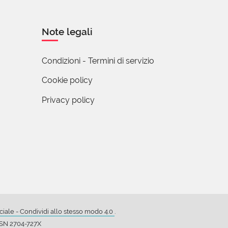
Note legali
ia città, sulla
Condizioni - Termini di servizio
on ebbe nessuna
Cookie policy
Privacy policy
ale - Condividi allo stesso modo 4.0
.
ISSN 2704-727X