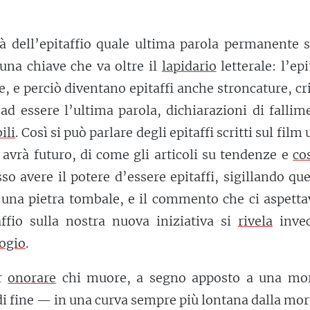
ità dell’epitaffio quale ultima parola permanente 
una chiave che va oltre il
lapidario
letterale: l’epi
 e perciò diventano epitaffi anche stroncature, cr
d essere l’ultima parola, dichiarazioni di fallim
ili
. Così si può parlare degli epitaffi scritti sul film 
avrà futuro, di come gli articoli su tendenze e
co
so avere il potere d’essere epitaffi, sigillando qu
 una pietra tombale, e il commento che ci aspett
ffio sulla nostra nuova iniziativa si
rivela
inve
logio
.
er
onorare
chi muore, a segno apposto a una mor
i fine — in una curva sempre più lontana dalla mor