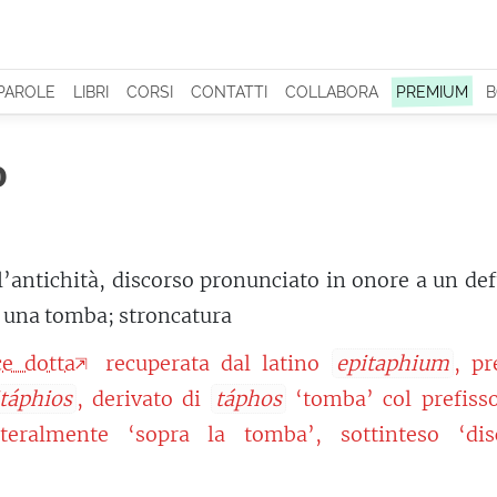
 PAROLE
LIBRI
CORSI
CONTATTI
COLLABORA
PREMIUM
B
o
l’antichità, discorso pronunciato in onore a un de
a una tomba; stroncatura
ce dotta
recuperata dal latino
epitaphium
, pr
táphios
, derivato di
táphos
‘tomba’ col prefis
teralmente ‘sopra la tomba’, sottinteso ‘dis