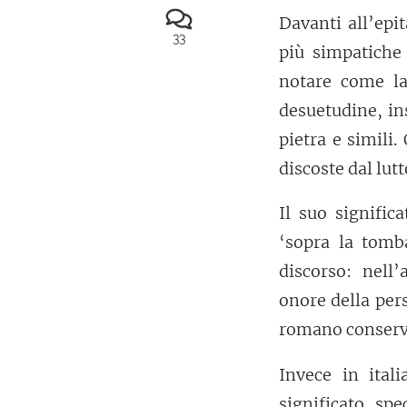
Davanti all’epi
33
più simpatich
notare come l
desuetudine, in
pietra e simili
discoste dal lutt
Il suo signifi
‘sopra la tomb
discorso: nell’
onore della pe
romano conserva
Invece in ital
significato spe