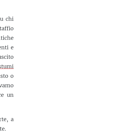
su chi
taffio
itiche
enti e
uscito
stumi
esto o
avamo
ce un
te, a
te.