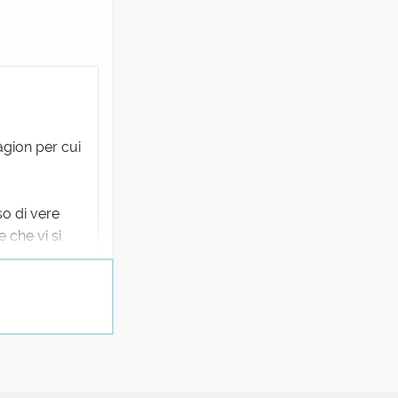
agion per cui
so di vere
 che vi si
na tomba con