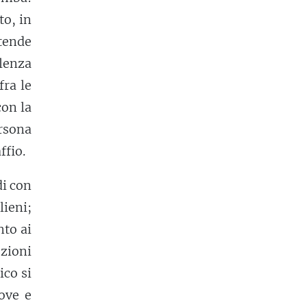
to, in
stende
llenza
fra le
con la
ersona
ffio.
di con
lieni;
nto ai
zioni
ico si
ove e