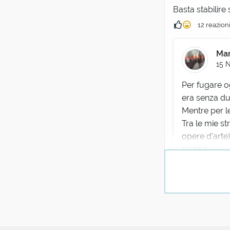
Basta stabilire 
12 reazion
Mar
15 
Per fugare og
era senza du
Mentre per le
Tra le mie st
opere d'arte)
respira.
Nelle mie me
un curioso 
e giuro che 
10 reaz