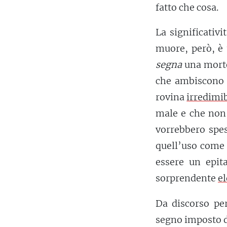
fatto che cosa.
La significativ
muore, però, è 
segna
una morte,
che ambiscono a
rovina
irredimib
male e che non 
vorrebbero spes
quell’uso come
essere un epita
sorprendente
e
Da discorso p
segno imposto d