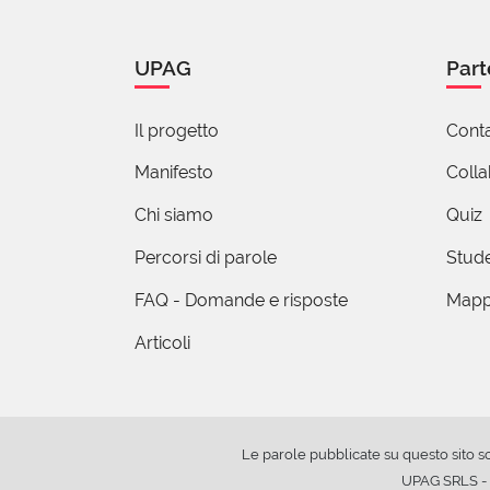
Rosa 
UPAG
Part
15 Nov
Forse vanno let
Il progetto
Conta
tomba di un nob
virtù”
Manifesto
Coll
10 reazion
Chi siamo
Quiz
Percorsi di parole
Stude
Mon
15 
FAQ - Domande e risposte
Mapp
Certo è che, 
Articoli
4 reazioni
Enz
Le parole pubblicate su questo sito s
15 
UPAG SRLS - V