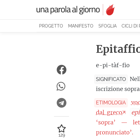
PROGETTO
MANIFESTO
SFOGLIA
CICLI DI
Epitaffi
e-pi-tàf-fio
Nel
SIGNIFICATO
iscrizione sopr
vo
ETIMOLOGIA
dal greco
epi
‘sopra’ — let
pronunciato’.
129