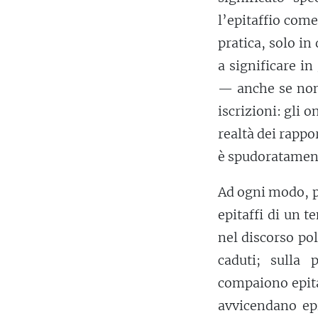
l’epitaffio come
pratica, solo in 
a significare in
— anche se non 
iscrizioni: gli 
realtà dei rappo
è spudoratament
Ad ogni modo, 
epitaffi di un t
nel discorso po
caduti; sulla
compaiono epitaf
avvicendano epi