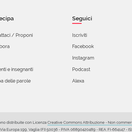
Bianca Del Rio
ecipa
Seguici
embre 2021 06:48
ti con beneficio d’inventario: nel cimitero monumentale della m
ttaci / Proponi
Iscriviti
iluomo si legge il seguente epitaffio: “Ebbe tutti i difetti, n
abora
Facebook
i
Instagram
nti e insegnanti
Podcast
ica Gastaldello
Novembre 2021 08:58
a delle parole
Alexa
molto probabile, si sia divertito un sacco in vita!
o Prastaro
ono distribuite con Licenza
Creative Commons Attribuzione - Non commerci
Novembre 2021 09:37
ia Europa 199, Vaglia (FI) 50036 - P.IVA 06890420489 - REA: FI-664147 - 