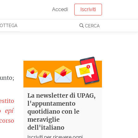
Accedi
Iscriviti
OTTEGA
CERCA
funto;
La newsletter di UPAG,
estito
l'appuntamento
so
epí
quotidiano con le
meraviglie
corso
dell'italiano
Iscriviti per ricevere ogni