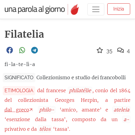
Inizia
Filatelia
35
4
fi-la-te-lì-a
Collezionismo e studio dei francobolli
SIGNIFICATO
dal francese
philatélie
, conio del 1864
ETIMOLOGIA
del collezionista Georges Herpin, a partire
dal greco
philo-
‘amico, amante’ e
ateleia
‘esenzione dalla tassa’, composto da un
a-
privativo e da
télos
‘tassa’.