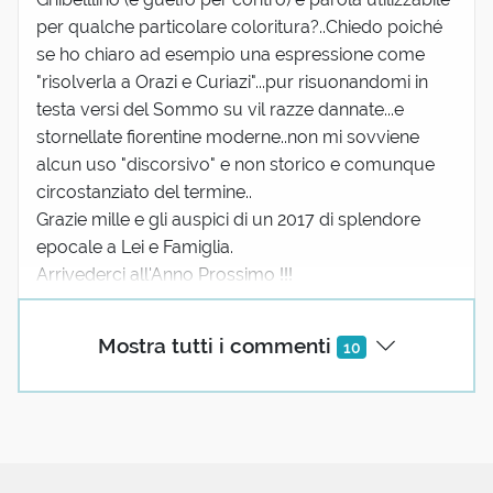
per qualche particolare coloritura?..Chiedo poiché
se ho chiaro ad esempio una espressione come
"risolverla a Orazi e Curiazi"...pur risuonandomi in
testa versi del Sommo su vil razze dannate...e
stornellate fiorentine moderne..non mi sovviene
alcun uso "discorsivo" e non storico e comunque
circostanziato del termine..
Grazie mille e gli auspici di un 2017 di splendore
epocale a Lei e Famiglia.
Arrivederci all'Anno Prossimo !!!
Mostra tutti i commenti
10
Bob Wilcox
30 Dicembre 2016 08:05
molto interessante, ma credo che il paese di origine
(vicino a Stoccarda (targa WN)) si scrivi 'Waiblingen'
invece di 'Weiblingen'.