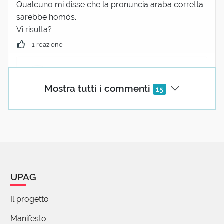
Qualcuno mi disse che la pronuncia araba corretta
sarebbe homòs.
Vi risulta?
1 reazione
SDV
04 Novembre 2022 09:38
Mostra tutti i commenti
15
Forse hai ragione (o forse almeno da qualche
parte si pronuncia così), visto che in ted. e ingl.
esiste (oltre la forma più diffusa Hummus)
anche Hommos.
In turco (e altre lingue) si scrive "humus", che
da noi ha raddoppiato la emme per evitare
UPAG
confusione con l'altro humus.
2 reazioni
Il progetto
Manifesto