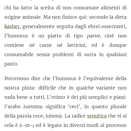
chi ha fatto la scelta di non consumare alimenti di
origine animale. Ma non finisce qui: secondo la dieta
kasher
, generalmente seguita dagli ebrei osservanti,
l’hummus è un piatto di tipo
parve
, cioè non
contiene né carne né latticini, ed è dunque
consumabile senza problemi di sorta in qualsiasi
pasto.
Potremmo dire che l’hummus è l’equivalente della
nostra pizza: difficile che in qualche variante non
vada bene a tutti. L’etimo è dei più semplici e piani:
l’arabo
ḥummuṣ
significa ‘ceci’, in quanto plurale
della parola cece,
ḥimmiṣ
.
La radice
semitica
che vi si
cela è
ḥ-m-ṣ
ed è legata in diversi modi al processo