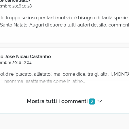
te cancellato)
embre 2016 10:28
 troppo serioso per tanti motivi c'è bisogno di ilarità specie p
anto Natale. Auguri di cuore a tutti: autori del sito, commentat
do José Nicau Castanho
embre 2016 12:04
dire 'placato, allietato', ma ̶ come dice, tra gli altri, il MONTAN
gaio’; insomma, esattamente come in latino…
Mostra tutti i commenti
2