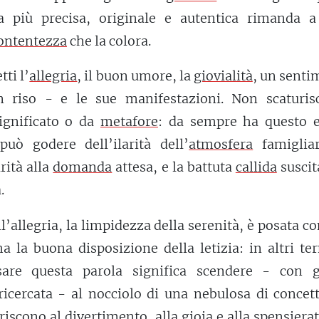
 più precisa, originale e autentica rimanda a
ontentezza
che la colora.
tti l’
allegria
, il buon umore, la
giovialità
, un senti
 riso - e le sue manifestazioni. Non scaturis
significato o da
metafore
: da sempre ha questo e
 può godere dell’ilarità dell’
atmosfera
famigliar
rità alla
domanda
attesa, e la battuta
callida
suscit
.
ll’allegria, la limpidezza della serenità, è posata c
a la buona disposizione della letizia: in altri te
re questa parola significa scendere - con g
icercata - al nocciolo di una nebulosa di concett
riscono al
divertimento
, alla gioia e alla spensiera