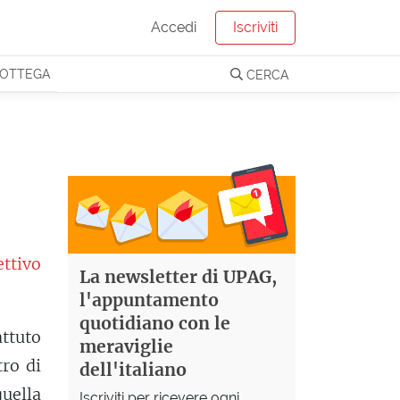
Accedi
Iscriviti
OTTEGA
CERCA
ttivo
La newsletter di UPAG,
l'appuntamento
quotidiano con le
attuto
meraviglie
tro di
dell'italiano
quella
Iscriviti per ricevere ogni