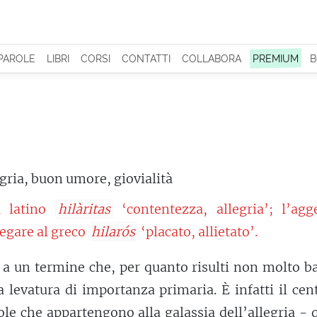
 PAROLE
LIBRI
CORSI
CONTATTI
COLLABORA
PREMIUM
B
egria, buon umore, giovialità
l latino
hilàritas
‘contentezza, allegria’; l’agge
legare al greco
hilarós
‘placato, allietato’.
 a un termine che, per quanto risulti non molto b
a levatura di importanza primaria. È infatti il cen
role che appartengono alla
galassia
dell’allegria - 