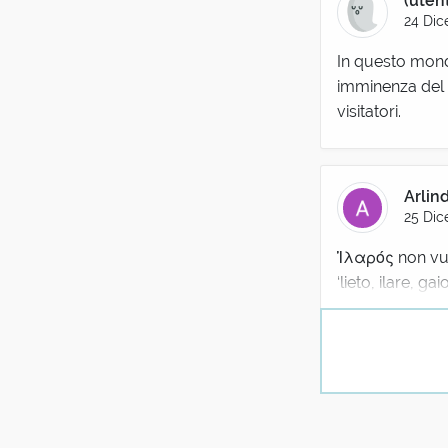
(uten
24 Dic
In questo mondo
imminenza del S
visitatori.
Arlin
25 Dic
Ἱλαρός non vuol 
‘lieto, ilare, 