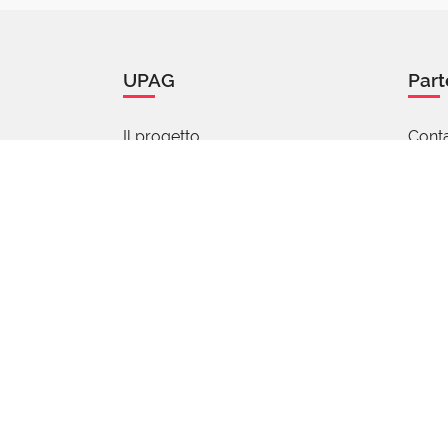
UPAG
Part
Il progetto
Conta
Manifesto
Coll
Chi siamo
Quiz
Percorsi di parole
Stude
FAQ - Domande e risposte
Mapp
Articoli
Le parole pubblicate su questo sito s