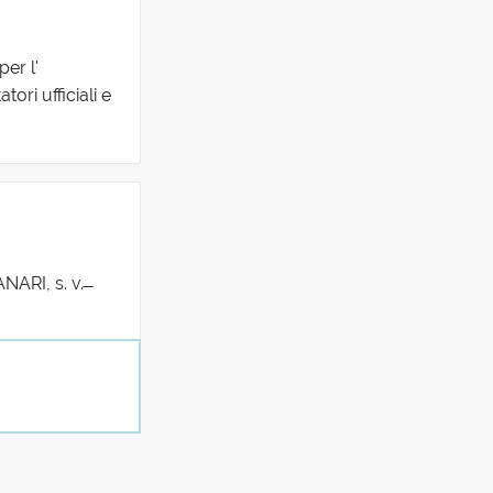
er l'
ori ufficiali e
ARI, s. v. ̶