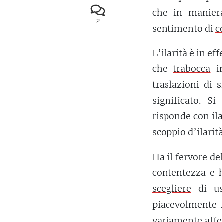
che in maniera
2
sentimento di
c
L’ilarità è in effe
che
trabocca
in
traslazioni di 
significato. Si
risponde con ila
scoppio d’ilarità
Ha il fervore de
contentezza e h
scegliere
di usa
piacevolmente r
variamente affe