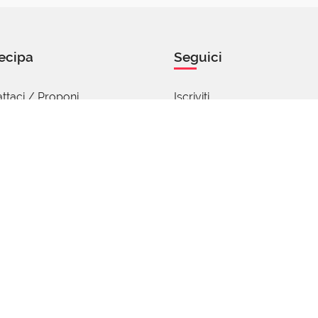
ecipa
Seguici
ttaci / Proponi
Iscriviti
abora
Facebook
Instagram
nti e insegnanti
Podcast
a delle parole
Alexa
ono distribuite con Licenza
Creative Commons Attribuzione - Non commerci