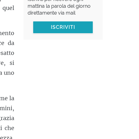
mattina la parola del giorno
 quel
direttamente via mail
ISCRIVITI
mento
ce da
satto
e, si
a uno
ome la
rmini,
razia
i che
tezza,