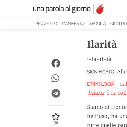
PROGETTO
MANIFESTO
SFOGLIA
CICLI DI
Ilarità
i-la-ri-tà
All
SIGNIFICATO
da
ETIMOLOGIA
hìlaris
è da col
Siamo di fronte
nell’uso, ha un
38
tutte quelle pa