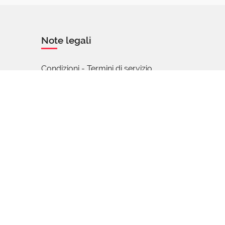
Note legali
Condizioni - Termini di servizio
Cookie policy
Privacy policy
ale - Condividi allo stesso modo 4.0
.