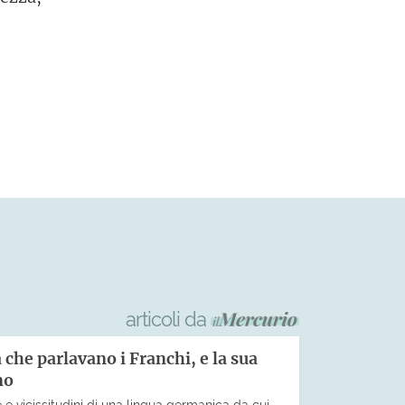
articoli da
a che parlavano i Franchi, e la sua
no
 e vicissitudini di una lingua germanica da cui