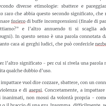
econdo diverse etimologie: sbattere e pareggiar
sto raro che abbia questo secondo significato, che
inare
foriero
di buffe incomprensioni (finale di par
attiamo?” e l’altro annuendo ti si scaglia ad
pugni). In questo senso è una parola connotata d
tanto cara ai gerghi ludici, che può conferirle
nerb
er l’altro significato - per cui si rivela una parola
cita qualche dubbio d’uso.
 impattare vuol dire cozzare, sbattere, con un con
violenza e di
asepsi
. Concretamente, a impattare
ti inanimati, non mossi da volontà propria - com
e o il braccio di una gru. Insomma, difficilmente, 