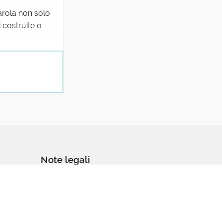
parola non solo
 costruite o
Note legali
Condizioni - Termini di servizio
Cookie policy