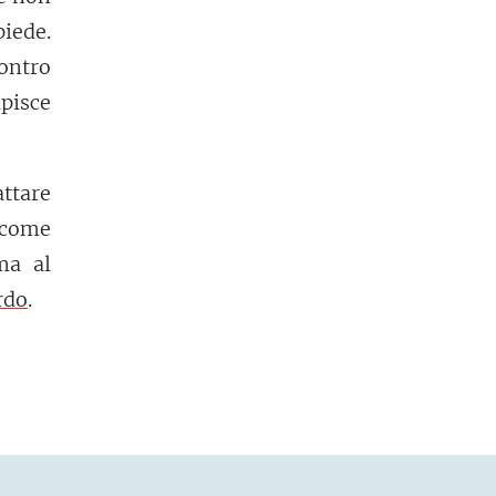
iede.
ontro
lpisce
ttare
 come
ma al
rdo
.