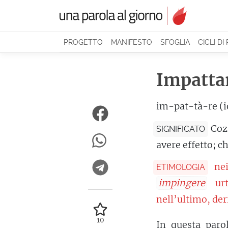
PROGETTO
MANIFESTO
SFOGLIA
CICLI DI
Impatta
im-pat-tà-re (i
Coz
SIGNIFICATO
avere effetto; ch
ne
ETIMOLOGIA
impingere
urt
nell’ultimo, der
10
In questa parol