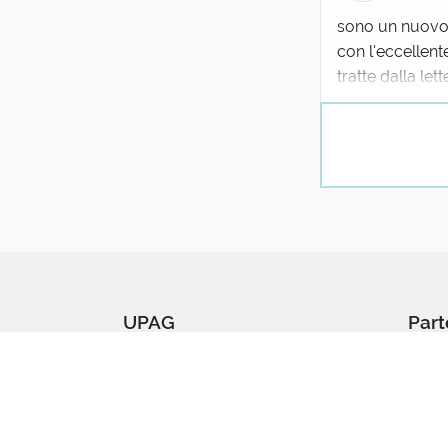
sono un nuovo f
con l'eccellent
tratte dalla let
UPAG
Part
Il progetto
Conta
Manifesto
Coll