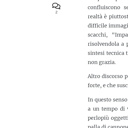
confluiscono s
2
realtà è piutto
difficile immag
scacchi, “Imp
risolvendola a 
sintesi tecnica 
non grazia.
Altro discorso p
forte, e che sus
In questo senso
a un tempo di 
perlopiù ogget
palla di cannon