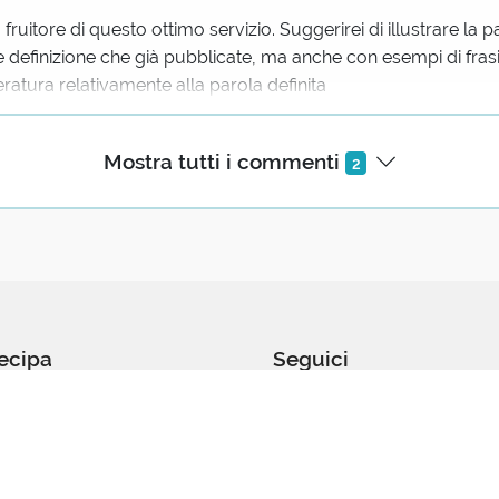
ruitore di questo ottimo servizio. Suggerirei di illustrare la 
e definizione che già pubblicate, ma anche con esempi di frasi
teratura relativamente alla parola definita
Mostra tutti i commenti
2
ecipa
Seguici
ttaci / Proponi
Iscriviti
abora
Facebook