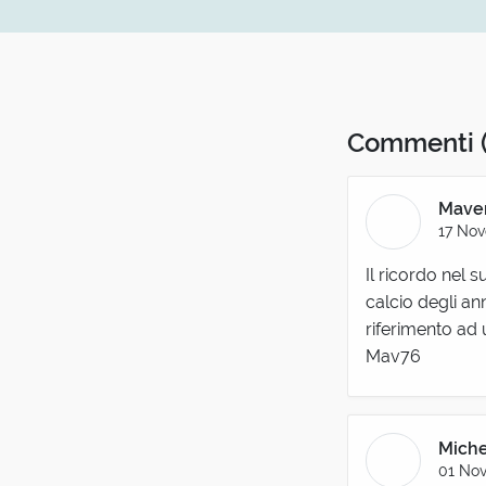
Commenti
Maver
17 Nov
Il ricordo nel s
calcio degli an
riferimento ad
Mav76
Mich
01 Nov