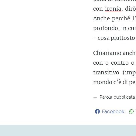
con
ironia
, dir
Anche perché l’
profondo, in cui 
- cosa piuttosto 
Chiariamo anche
con o contro o
transitivo (im
mondo c’è di peg
Parola pubblicata i
Facebook