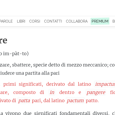
 PAROLE
LIBRI
CORSI
CONTATTI
COLLABORA
PREMIUM
B
re
o im-pàt-to)
zare, sbattere, specie detto di mezzo meccanico; co
iudere una partita alla pari
i primi significati, derivato dal latino
impactu
are, composto di
in
dentro e
pangere
fic
ivato di
patta
pari, dal latino
pactum
patto.
a vivono due significati fondamentali diversi, c