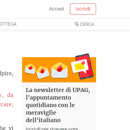
Accedi
Iscriviti
OTTEGA
CERCA
lpire,
La newsletter di UPAG,
s
, da
l'appuntamento
care;
quotidiano con le
meraviglie
dell'italiano
he vi
Iscriviti per ricevere ogni