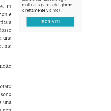
mattina la parola del giorno
e. In
direttamente via mail
 non è
tita a
ISCRIVITI
dosso
a una
o
, ma
 molto
notato
 sono
e una
se non