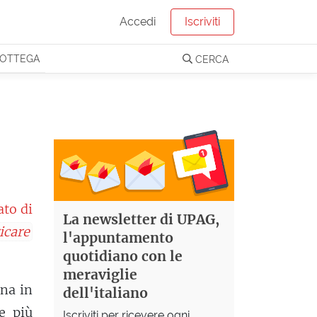
Accedi
Iscriviti
OTTEGA
CERCA
ato di
La newsletter di UPAG,
icare
l'appuntamento
quotidiano con le
meraviglie
rna in
dell'italiano
e più
Iscriviti per ricevere ogni