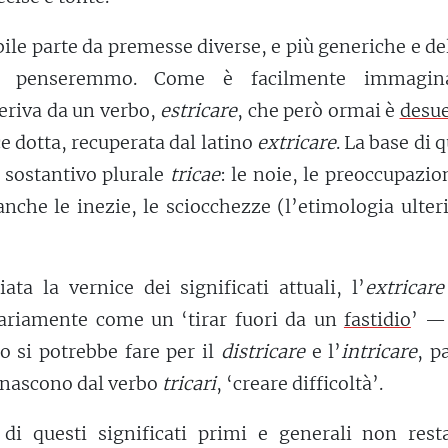
bile parte da premesse diverse, e più generiche e de
e penseremmo. Come è facilmente immagina
deriva da un verbo,
estricare
, che però ormai è
desu
ce dotta, recuperata dal latino
extricare
. La base di 
l sostantivo plurale
tricae
: le noie, le preoccupazion
anche le inezie, le sciocchezze (l’etimologia ulter
ata la vernice dei significati attuali, l’
extricare
nariamente come un ‘tirar fuori da un
fastidio
’ —
o si potrebbe fare per il
districare
e l’
intricare
, p
 nascono dal verbo
tricari
, ‘creare difficoltà’.
 di questi significati primi e generali non rest