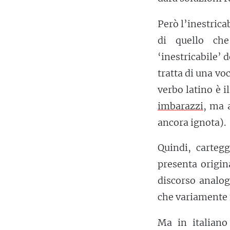
Però l’inestrica
di quello ch
‘inestricabile’ 
tratta di una vo
verbo latino è i
imbarazzi
, ma 
ancora ignota).
Quindi, carteggi
presenta origi
discorso analog
che variamente
Ma in italiano