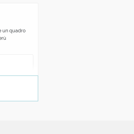
ne un quadro
erù
'intervento