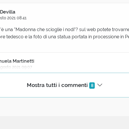
Devilla
sto 2021 08:41
c'è una "Madonna che scioglie i nodi"? sul web potete trovar
ore tedesco e la foto di una statua portata in processione in P
uela Martinetti
Agosto 2021 09:07
Alle volte per districare dei grovigli inestricabili non c'è che l
Mostra tutti i commenti
8
oni
l bricaire
sto 2021 09:36