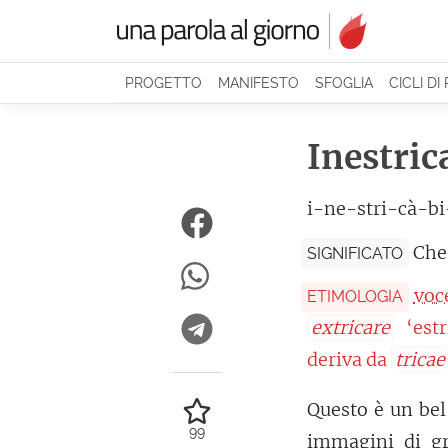
PROGETTO
MANIFESTO
SFOGLIA
CICLI DI
Inestric
i-ne-stri-cà-bi
Che 
SIGNIFICATO
voc
ETIMOLOGIA
extricare
‘estr
deriva da
tricae
Questo è un bel
99
immagini di gr