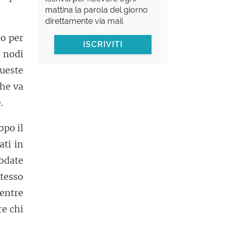
mattina la parola del giorno
direttamente via mail
mo per
ISCRIVITI
i nodi
este
che va
.
opo il
ati in
nodate
stesso
mentre
re chi