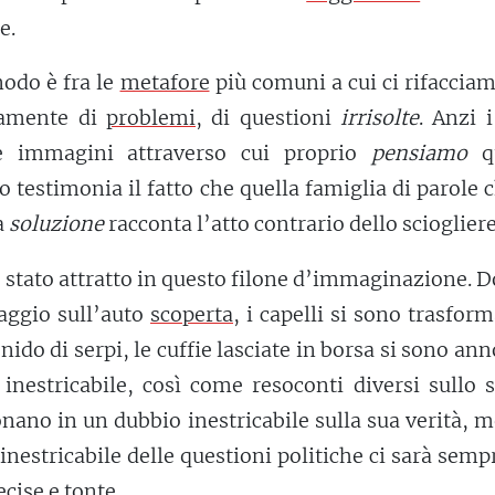
e.
nodo è fra le
metafore
più comuni a cui ci rifaccia
iamente di
problemi
, di questioni
irrisolte
. Anzi 
e immagini attraverso cui proprio
pensiamo
qu
o testimonia il fatto che quella famiglia di parole 
a
soluzione
racconta l’atto contrario dello sciogliere
è stato attratto in questo filone d’immaginazione. D
aggio sull’auto
scoperta
, i capelli si sono trasform
 nido di serpi, le cuffie lasciate in borsa si sono an
 inestricabile, così come resoconti diversi sullo 
onano in un dubbio inestricabile sulla sua verità, 
 inestricabile delle questioni politiche ci sarà semp
ecise e tonte.