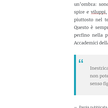
un’ombra: sono
spire e
viluppi
,
piuttosto nel t
Questo è sempre
perfino nella 
Accademici dell
Inestric
non pote
senso fi
Parola pubblicata 