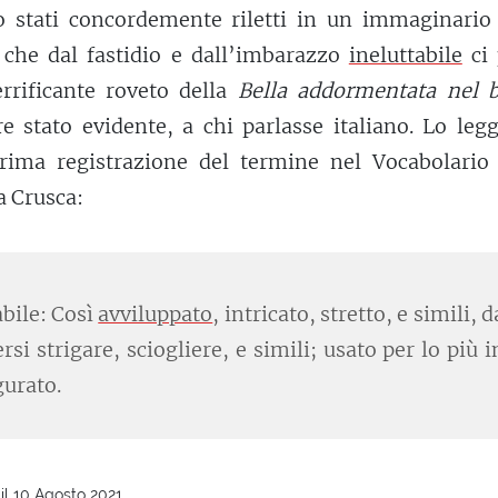
 stati concordemente riletti in un immaginario 
 che dal fastidio e dall’imbarazzo
ineluttabile
ci 
errificante roveto della
Bella addormentata nel 
 stato evidente, a chi parlasse italiano. Lo leg
prima registrazione del termine nel Vocabolario 
a Crusca:
abile: Così
avviluppato
, intricato, stretto, e simili, d
rsi strigare, sciogliere, e simili; usato per lo più i
gurato.
il 10 Agosto 2021