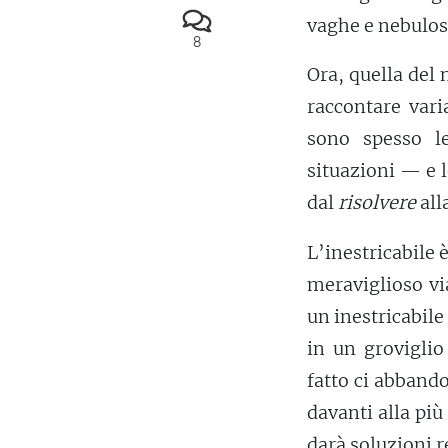
vaghe e nebulos
8
Ora, quella del 
raccontare var
sono spesso l
situazioni — e l
dal
risolvere
all
L’inestricabile 
meraviglioso vi
un inestricabile
in un groviglio
fatto ci abband
davanti alla più
darà soluzioni r