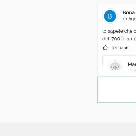
Bona 
10 Ago
lo sapete che 
del '700 di aut
4 reazioni
Man
10 
Ah, lo credo! 
divino!
6 reazi
miche
10 Ago