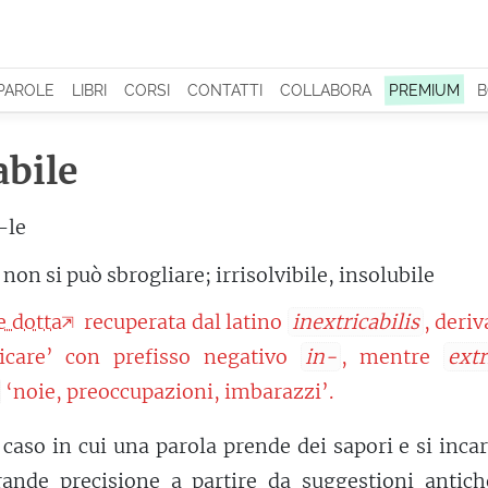
 PAROLE
LIBRI
CORSI
CONTATTI
COLLABORA
PREMIUM
B
abile
-le
non si può sbrogliare; irrisolvibile, insolubile
e dotta
recuperata dal latino
inextricabilis
, deriv
icare’ con prefisso negativo
in-
, mentre
extr
‘noie, preoccupazioni, imbarazzi’.
 caso in cui una parola prende dei sapori e si inca
ande precisione a partire da
suggestioni
antich