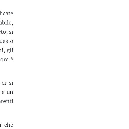
licate
bile,
eto
; si
questo
i, gli
iore è
ci si
 e un
arenti
a che