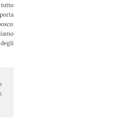
tutto
porta
bosco
.
giamo
degli
a
n