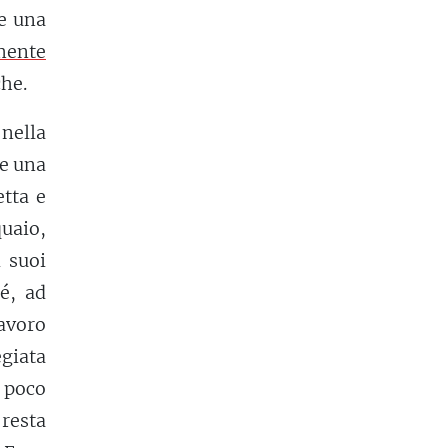
he una
mente
che.
nella
re una
etta e
uaio,
i suoi
sé, ad
lavoro
giata
o poco
resta