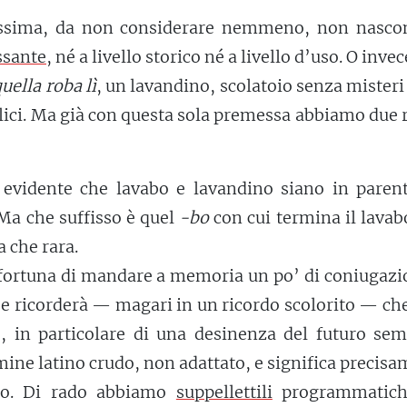
issima, da non considerare nemmeno, non nasco
ssante
, né a livello storico né a livello d’uso. O invec
uella roba lì
, un lavandino, scolatoio senza mister
lici. Ma già con questa sola premessa abbiamo due r
 evidente che lavabo e lavandino siano in parent
 Ma che suffisso è quel
-bo
con cui termina il lava
a che rara.
 fortuna di mandare a memoria un po’ di coniugazi
rse ricorderà — magari in un ricordo scolorito — ch
e, in particolare di una desinenza del futuro sem
mine latino crudo, non adattato, e significa precis
oso. Di rado abbiamo
suppellettili
programmatich