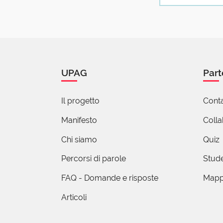
per estinto.
Questa invece
acquario (ndr
nell’edil...
(mo
6 reazioni
UPAG
Part
A
3
Il progetto
Conta
Aggiungere
Manifesto
Coll
viàio), do
oppure un 
Chi siamo
Quiz
6 re
Percorsi di parole
Stude
FAQ - Domande e risposte
Mapp
Sal
Articoli
30 