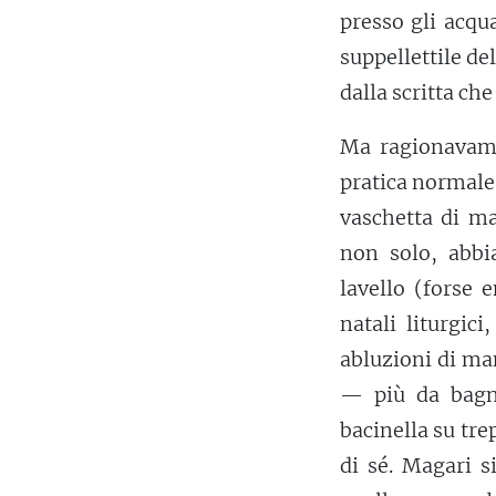
presso gli acqu
suppellettile de
dalla scritta ch
Ma ragionava
pratica normale,
vaschetta di ma
non solo, abbi
lavello (forse 
natali liturgic
abluzioni di man
— più da bagn
bacinella su tr
di sé. Magari s