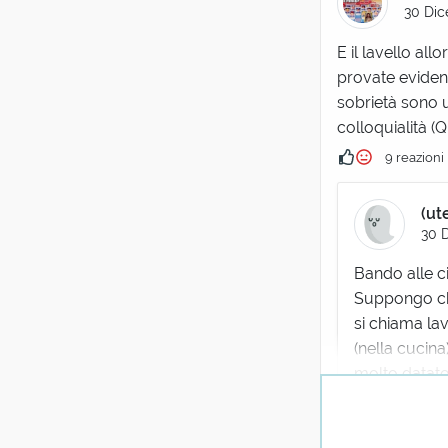
30 Dic
E il lavello all
provate evidente
sobrietà sono 
colloquialità 
9 reazioni
(ut
30 
Bando alle ci
Suppongo che
si chiama lav
(nella cucin
molto datato
edizioni ris
Sul Tommaseo