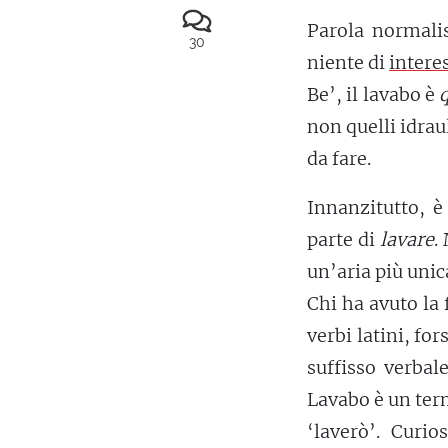
Parola normal
30
niente di
intere
Be’, il lavabo è
q
non quelli idrau
da fare.
Innanzitutto, è
parte di
lavare
.
un’aria più unic
Chi ha avuto la
verbi latini, fo
suffisso verbal
Lavabo è un ter
‘laverò’. Curi