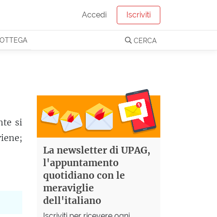
Accedi
Iscriviti
OTTEGA
CERCA
nte si
viene;
La newsletter di UPAG,
l'appuntamento
quotidiano con le
meraviglie
dell'italiano
Iscriviti per ricevere ogni