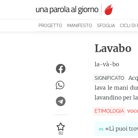
PROGETTO
MANIFESTO
SFOGLIA
CICLI DI
Lavabo
la-và-bo
Acq
SIGNIFICATO
lava le mani du
lavandino per la
voce
ETIMOLOGIA
«Lì puoi tr
82