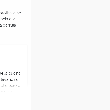
prolissi e ne
cacia e la
a garrula
della cucina
i lavandino
, che però è
vecchie
t. viene dato