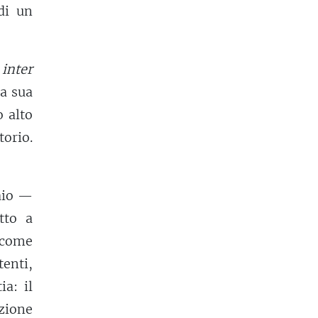
di un
inter
la sua
 alto
torio.
uaio —
tto a
 come
enti,
ia: il
zione