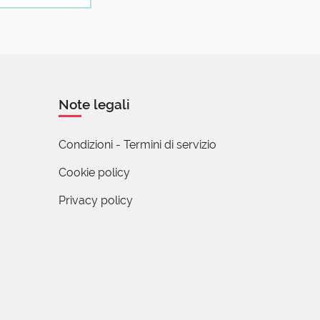
 Lavandino,
lavello:
Note legali
Condizioni - Termini di servizio
to sulla a,
Cookie policy
ale,
Privacy policy