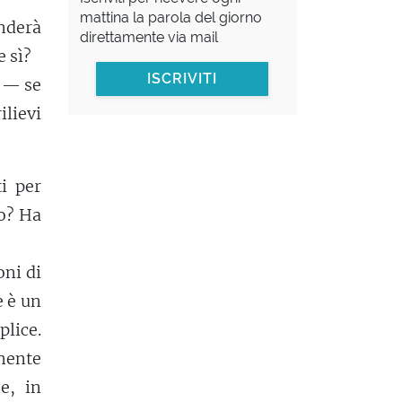
mattina la parola del giorno
nderà
direttamente via mail
e sì?
ISCRIVITI
i — se
ilievi
i per
bo? Ha
oni di
e è un
plice.
amente
e, in