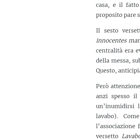
casa, e il fat
proposito pare s
Il sesto verse
innocentes ma
centralità era
della messa, sub
Questo, anticipi
Però attenzione
anzi spesso il
un’inumidirsi 
lavabo). Come
l’associazione 
versetto
Lavab