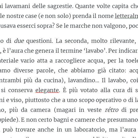
ai lavamani delle sagrestie. Quante volte capita c
lle nostre case (e non solo) prenda il nome
letteral
e usava esserci sopra? Se le marche non valgono, po
mo di
due
questioni. La seconda, molto rilevante, 
 è l’aura che genera il termine ‘lavabo’. Per indica
teriale vario atta a raccogliere acqua, per la toel
amo diverse parole, che abbiamo già citato: acq
entrambi più da cucina), lavandino… Il lavabo, co
i, si conserva
elegante
. È più votato alla cura di 
i e viso, piuttosto che a uno scopo operativo o di 
o, più da camera (magari in veste
rétro
di pre
eppiede). E non certo bagni e camere che presuman
i può trovare anche in un laboratorio, ma l’aura 