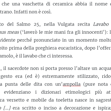
to che una vaschetta di ceramica abbia il nome 
trano. Infatti non è così.
tto del Salmo 25, nella Vulgata recita
Lavabo 
nus meas
(‘laverò le mie mani fra gli innocenti’): 
 evidente perché pronunciato in un momento molto
ito prima della preghiera eucaristica, dopo l’offer
amolo, è il lavabo che ci interessa.
, il sacerdote non si porta presso l’altare un acq
 gesto era (ed è) estremamente stilizzato, rido
la punta delle dita con un’
ampolla
(pure nota
 evidenziano i dizionari etimologici più att
fra versetto e mobile da toeletta nasce in sagrest
o [
…
]
era scritto o inciso a decorazione e ispira