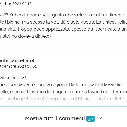
embre 2023 02:13
ora?!? Scherzi a parte, vi segnalo che siete divenuti inutilmente 
 libidine...ma spesso la voluttà è solo vostra. La sintesi, l'effi
una virtù troppo poco apprezzata, spesso qui sacrificate a un
(Qualcuno doveva dirvelo)
ente cancellato)
Dicembre 2023 07:01
ance, allora!
 dipenda da regione a regione. Dalle mie parti, il lavandino 
ello, mentre il lavabo del bagno si chiama lavandino. I termin
a) e lavabo (nel bagno) compaiono nel Manuale dell’architetto
, mentre non compare il termine lavello, quantomeno nelle 
tampate per decenni.
Mostra tutti i commenti
30
-Bellini il termine Lavello s. m. Lavatojo. Labellum, aureo la