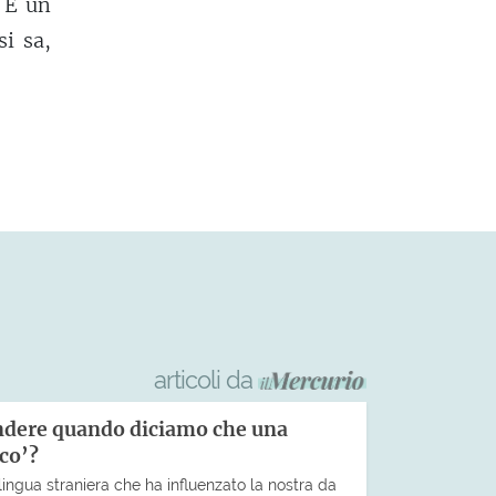
. E un
i sa,
articoli da
endere quando diciamo che una
eco’?
lingua straniera che ha influenzato la nostra da