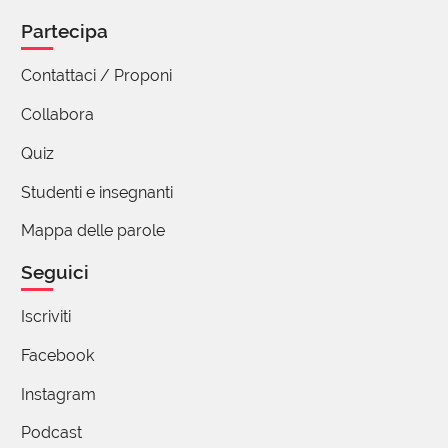
di livello. E' uno dei drammi, forse il principale,
Partecipa
del nostro tempo.
Mi unisco al plauso per l'opera di questi
Contattaci / Proponi
ragazzi, che ci fanno fare di prima mattina
fantastici viaggi di 5 minuti.
Collabora
Quiz
Maria Grazia Mosconi
Studenti e insegnanti
14 Dicembre 2018 18:48
Mappa delle parole
credo che la storia delle parole si adegui
al cammino del pensiero e della cutura
Seguici
anche religiosa; una parola non passa dal
'sacro' al 'profano arbitrariamente. la
Iscriviti
parola latina 'persona' che aveva il
Facebook
significato di maschera tragica indossata
dagli attori per far rimbombare la voce, è
Instagram
poi diventata con il cristianesimo la parola
Podcast
che indica il concetto spiritualmente più