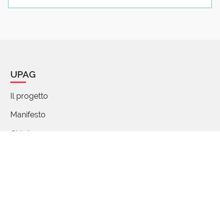
31 Dicembre 2025 09:10
Anche a me. Auguri!
Luca Romeo
UPAG
31 Dicembre 2025 09:29
A sua volta citazione di un celebre dipinto di
Il progetto
Tiziano :)
Manifesto
5 reazioni
Chi siamo
Percorsi di parole
Patrizia Masini
31 Dicembre 2025 14:51
FAQ - Domande e risposte
Mi associo. Buon anno con Faber a tutto il
Articoli
paese di upag
Partecipa