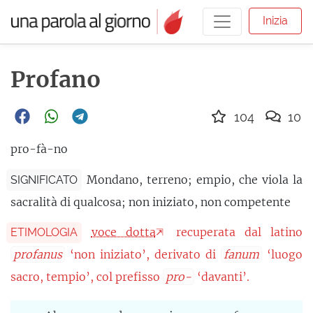
Inizia
Profano
104
10
pro-fà-no
Mondano, terreno; empio, che viola la
SIGNIFICATO
sacralità di qualcosa; non iniziato, non competente
voce dotta
recuperata dal latino
ETIMOLOGIA
profanus
‘non iniziato’, derivato di
fanum
‘luogo
sacro, tempio’, col prefisso
pro-
‘davanti’.