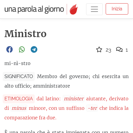
Inizia
Ministro
23
1
mi-nì-stro
Membro del governo; chi esercita un
SIGNIFICATO
alto ufficio; amministratore
dal latino:
minister
aiutante, derivato
ETIMOLOGIA
di
minus
minore, con un suffisso
-ter
che indica la
comparazione fra due.
È una parola che è stata impiegata con un numero