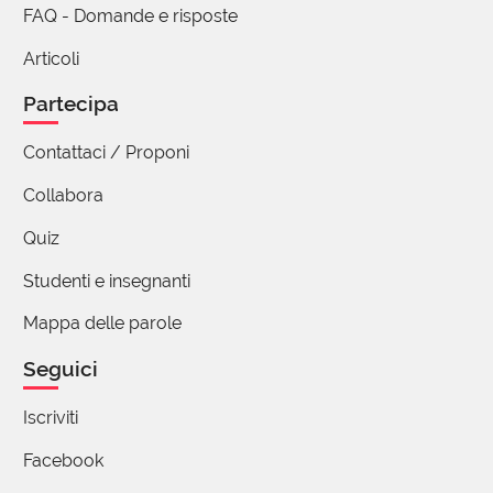
FAQ - Domande e risposte
Lo diceva anche Jim Morrison. Ciò che vale sta
all'inizio e alla fine. Ciò che sta in mezzo,
Articoli
stasemplicemente nel mezzo. Quanta distanza tra
l'equilibrio della virtù che sta nel mezzo...
Partecipa
Contattaci / Proponi
Collabora
Quiz
Studenti e insegnanti
Mappa delle parole
Seguici
Iscriviti
Facebook