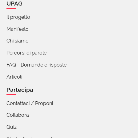
UPAG
Aldo Cavini Benedetti
04 Aprile 2024 08:20
Il progetto
Per dindirindina! Da ragazzino era una delle mie
Manifesto
serie preferite, eppure non riuscivo a
Chi siamo
ricordarlo, quindi sono andato a cercare. L'ho
anche trovato, ma così facendo ho barato...
Percorsi di parole
dunque non lo dirò a nessuno!
FAQ - Domande e risposte
Quando vivevo in Perù, in casa nostra c'era un
piccolo cortile che faceva da disimpegno fra
Articoli
vari ambienti, ed in famiglia lo chiamavamo
proprio con l'altisonante nome di patio. Non
Partecipa
era granché, ma era perfetto per scorrazzare
Contattaci / Proponi
con la maschera di Zorro brandendo una
spada giocattolo. Anche se, più spesso,
Collabora
giocavo al cowboy con la pistola con i
fulminanti...
Quiz
5 reazioni