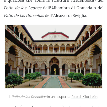
a qualcosa che abbia la struttura (trecentesca) del
Patio de los Leones
dell’Alhambra di Granada o del
Patio de las Doncellas
dell’Alcazar di Siviglia.
Il
Patio de las Doncellas
in una superba
foto di Kiko León
.