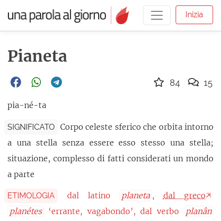
Inizia
Pianeta
84
15
pia-né-ta
Corpo celeste sferico che orbita intorno
SIGNIFICATO
a una stella senza essere esso stesso una stella;
situazione, complesso di fatti considerati un mondo
a parte
dal latino
planeta
,
dal greco
ETIMOLOGIA
planétes
‘errante, vagabondo’, dal verbo
planân