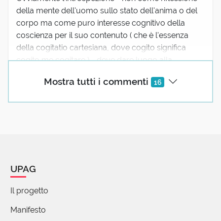
della mente dell'uomo sullo stato dell'anima o del
corpo ma come puro interesse cognitivo della
coscienza per il suo contenuto ( che è l'essenza
della cogitatio cartesiana, dove cogito significa
cogito me cogitare ) - deve dare luogo alla
certezza, perché nulla conta eccetto ciò che la
Mostra tutti i commenti
16
mente produce da sé; nessuno interferisce se non il
produttore del prodotto, e l'uomo è posto di fronte
a nient'altro e a nessun altro che se stesso..........
Hannah Arendt - Vita Activa -
🐒👂🐢
5 reazioni
UPAG
Lara Bevilacqua
Il progetto
31 Maggio 2023 06:47
Manifesto
Grazie!Oggi,leggervi,è stata pura magia!