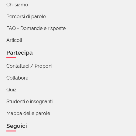
Chi siamo
4 reazioni
Percorsi di parole
FAQ - Domande e risposte
mattia nebbiai
31 Maggio 2023 07:24
Articoli
Bello come oggi questa parola si sia interiorizzata,
Partecipa
quando contempliamo "ci" ritagliamo un momento
e una parte di coscienza, rendiamo sacra una
Contattaci / Proponi
porzione della nostra mente.
Collabora
7 reazioni
Quiz
Studenti e insegnanti
antoncecov antoncecov
Mappa delle parole
31 Maggio 2023 08:01
Seguici
Bella parola. Grazie!
1 reazione