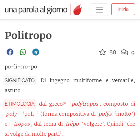
Inizia
Politropo
88
9
po-lì-tro-po
Di ingegno multiforme e versatile;
SIGNIFICATO
astuto
dal greco
polýtropos
, composto di
ETIMOLOGIA
poly-
‘poli-’ (forma compositiva di
polýs
‘molto’)
e
-tropos
, dal tema di
trépo
‘volgere’. Quindi ‘che
si volge da molte parti’.