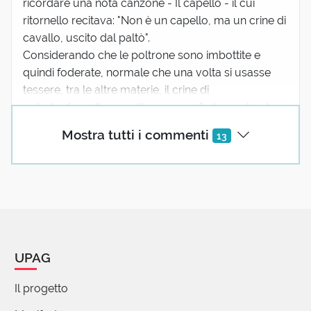
ricordare una nota canzone - Il capello - il cui
ritornello recitava: "Non è un capello, ma un crine di
cavallo, uscito dal paltò".
Considerando che le poltrone sono imbottite e
quindi foderate, normale che una volta si usasse
tessere, tra le altre materie, il crine di
puledro/cavallo per ottenere una fodera robusta e
più r...
(mostra tutto)
Mostra tutti i commenti
13
1 reazione
Alessandro Lantero
04 Novembre 2024 03:23
Sempre in tema di animali da arredamento, segnalo
UPAG
anche il bidet (che significa “pony” poiché è piccolo
e per usarlo è necessario mettersi a cavalcioni)
Il progetto
7 reazioni