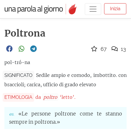
Inizia
Poltrona
67
13
pol-tró-na
Sedile ampio e comodo, imbottito. con
SIGNIFICATO
braccioli; carica, ufficio di grado elevato
da
poltro
‘letto’.
ETIMOLOGIA
«Le persone poltrone come te stanno
sempre in poltrona.»