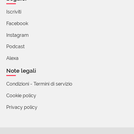
“pueri”, “puellæ” e “παῖδες”,
Iscriviti
“pupi”, “pupæ” e 🇬🇧puppets,
pupilli/e, putti e 🇪🇦putas,
Facebook
i poveri “pauperes”, …
Instagram
6 reazioni
Podcast
Stefano Casale
Alexa
05 Novembre 2024 20:06
Note legali
Not to mention the English 'poltroon' and
'poultry' . . .
Condizioni - Termini di servizio
Cookie policy
Privacy policy
Luca Romeo
04 Novembre 2024 09:39
In Valpolicella, provincia di Verona, il paese di San