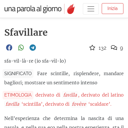
Inizia
Sfavillare
132
9
sfa-vil-là-re (io sfa-vìl-lo)
Fare scintille, risplendere, mandare
SIGNIFICATO
bagliori; mostrare un sentimento intenso
derivato di
favilla
, derivato del latino
ETIMOLOGIA
favilla
‘scintilla’, derivato di
fovère
‘scaldare’.
Nell’esperienza che determina la nascita di una
parola, e nella sua eco nella nostra esperienza, sta il