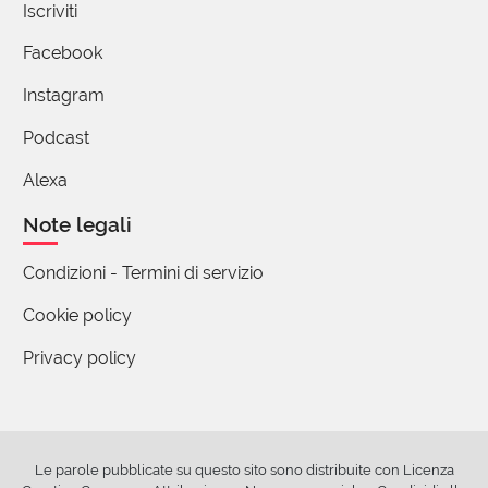
Iscriviti
21 Dicembre 2019 10:17
Facebook
Mi piace il suono che ha.
Instagram
Podcast
(utente cancellato)
21 Dicembre 2019 14:22
Alexa
Al significato si può aggiungere anche sincero?
Note legali
Condizioni - Termini di servizio
Simona Sartorio
Cookie policy
22 Dicembre 2019 13:33
Privacy policy
Io direi di sì, anche "genuino"
toni carli
Le parole pubblicate su questo sito sono distribuite con Licenza
04 Giugno 2020 19:30