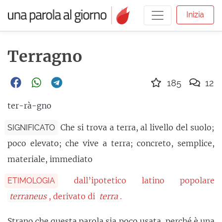
Inizia
Terragno
185
12
ter-rà-gno
Che si trova a terra, al livello del suolo;
SIGNIFICATO
poco elevato; che vive a terra; concreto, semplice,
materiale, immediato
dall’ipotetico latino popolare
ETIMOLOGIA
terraneus
, derivato di
terra
.
Strano che questa parola sia poco usata, perché è una