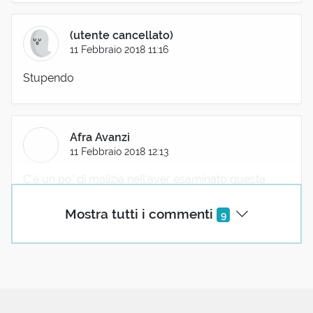
(utente cancellato)
11 Febbraio 2018 11:16
Stupendo
Afra Avanzi
11 Febbraio 2018 12:13
C'è un po' di malizia nell'aver esaminato questa
parola proprio l'11 Febbraio? L'analisi comunque è
Mostra tutti i commenti
straordinariamente interessante. Grazie, come
9
sempre.
Luigi Fabbrizzi
11 Febbraio 2018 13:08