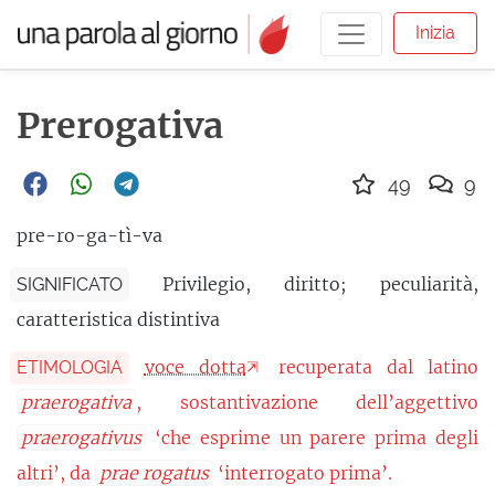
Inizia
Prerogativa
49
9
pre-ro-ga-tì-va
Privilegio, diritto; peculiarità,
SIGNIFICATO
caratteristica distintiva
voce dotta
recuperata dal latino
ETIMOLOGIA
praerogativa
, sostantivazione dell’aggettivo
praerogativus
‘che esprime un parere prima degli
altri’, da
prae rogatus
‘interrogato prima’.