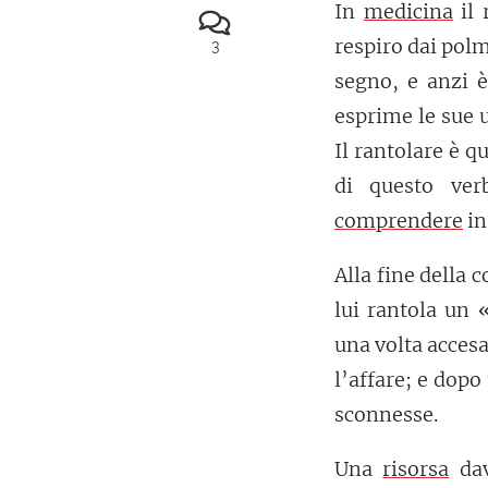
In
medicina
il 
respiro dai polm
3
segno, e anzi 
esprime le sue u
Il rantolare è q
di questo ver
comprendere
in
Alla fine della 
lui rantola un
una volta acces
l’affare; e dopo
sconnesse.
Una
risorsa
da