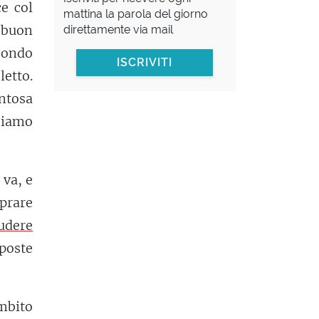
e col
mattina la parola del giorno
è buon
direttamente via mail
bondo
ISCRIVITI
letto.
ntosa
siamo
 va, e
prare
udere
sposte
mbito