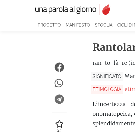
PROGETTO
MANIFESTO
SFOGLIA
CICLI DI
Rantola
ran-to-là-re (i
Man
SIGNIFICATO
eti
ETIMOLOGIA
L’incertezza 
onomatopeica
,
splendidamente 
24