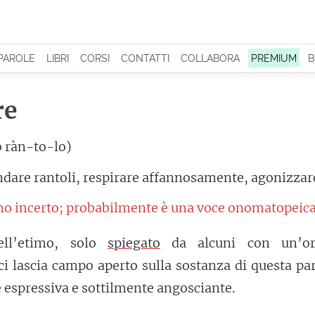
 PAROLE
LIBRI
CORSI
CONTATTI
COLLABORA
PREMIUM
B
re
o ràn-to-lo)
dare rantoli, respirare affannosamente, agonizzar
mo incerto; probabilmente è una voce onomatopeica
dell’etimo, solo
spiegato
da alcuni con un’or
 ci lascia campo aperto sulla sostanza di questa pa
espressiva e sottilmente angosciante.