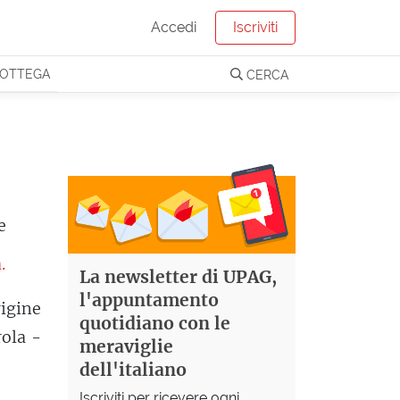
Accedi
Iscriviti
OTTEGA
CERCA
e
.
La newsletter di UPAG,
l'appuntamento
igine
quotidiano con le
rola -
meraviglie
dell'italiano
Iscriviti per ricevere ogni