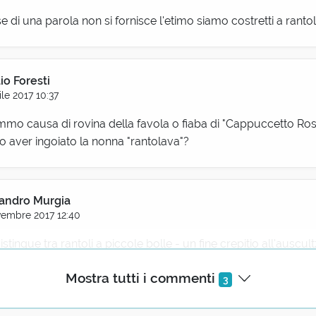
e di una parola non si fornisce l'etimo siamo costretti a rantol
io Foresti
ile 2017 10:37
mmo causa di rovina della favola o fiaba di "Cappuccetto Ro
o aver ingoiato la nonna "rantolava"?
andro Murgia
embre 2017 12:40
istingue tra rantoli a piccole bolle - un fine crepitio all'auscul
a grosse bolle - un vero e proprio gorgoglio; il rantolo a med
Mostra tutti i commenti
denti.
3