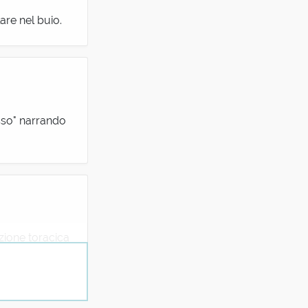
are nel buio.
sso" narrando
tzione toracica
e bolle è un mix