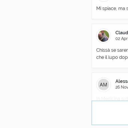
Mi spiace, ma s
Claud
02 Apr
Chissà se sare
che il lupo dop
Aless
26 Nov
In Medicina si d
- e un rantolo 
tra i due prece