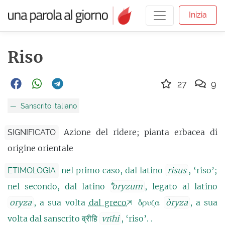
Inizia
Riso
27
9
Sanscrito italiano
Azione del ridere; pianta erbacea di
SIGNIFICATO
origine orientale
nel primo caso, dal latino
risus
, ‘riso’;
ETIMOLOGIA
nel secondo, dal latino
⃰oryzum
, legato al latino
oryza
, a sua volta
dal greco
ὄρυζα
òryza
, a sua
volta dal sanscrito व्रीहि
vrīhi
, ‘riso’. .