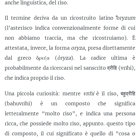
anche linguistica, del riso.
Il termine deriva da un ricostruito latino
⃰oryzum
(l’asterisco indica convenzionalmente forme di cui
non abbiamo traccia, ma che ricostruiamo). È
attestata, invece, la forma
oryza
, presa direttamente
dal greco ὄρυζα (
òryza
). La radice ultima è
probabilmente da ricercarsi nel sanscrito व्रीहि (vrīhi),
che indica proprio il riso.
Una piccola curiosità: mentre
vrīhi
è il riso, बहुव्रीहि
(bahuvrīhi) è un composto che significa
letteralmente “molto riso”, e indica una persona
ricca, che possiede molto riso, appunto. questo tipo
di composto, il cui significato è quello di “cosa o