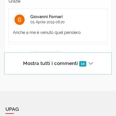
Grazie
Giovanni Fornari
05 Aprile 2019 08:20
Anche a me è venuto quel pensiero
patrizia curletto
07 Aprile 2019 12:12
Mostra tutti i commenti
10
Mi pare di capire che i greci utilizzassero come
cereali maggiormente l orzo rispetto al riso la
cui coltura era soprattutto localizzata nel
medio Oriente e in Cina.
Io davo per scontato che prima di definire le
varie specie di cereali ci fosse anche una
qualche confusione nelle denominazioni. Non
UPAG
so se ho trattovuna conclusione corretta.